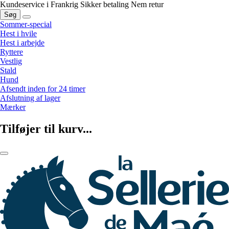
Kundeservice i Frankrig
Sikker betaling
Nem retur
Søg
Sommer-special
Hest i hvile
Hest i arbejde
Ryttere
Vestlig
Stald
Hund
Afsendt inden for 24 timer
Afslutning af lager
Mærker
Tilføjer til kurv...