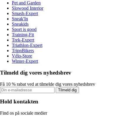
Pet and Garden
Slowood Interior
Smash-Expert
Sneak'In
Sneakids
Sport is good
Training-Fit
Trek-Expert
Triathlon-Expert
TripnBikers
Vélo-Store
Winter-Expert
Tilmeld dig vores nyhedsbrev
Få 10 % rabat ved at tilmelde dig vores nyhedsbrev
Tilmeld dig
Hold kontakten
Find os på sociale medier