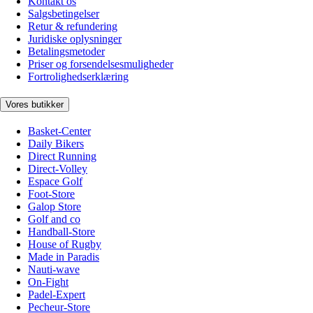
Kontakt os
Salgsbetingelser
Retur & refundering
Juridiske oplysninger
Betalingsmetoder
Priser og forsendelsesmuligheder
Fortrolighedserklæring
Vores butikker
Basket-Center
Daily Bikers
Direct Running
Direct-Volley
Espace Golf
Foot-Store
Galop Store
Golf and co
Handball-Store
House of Rugby
Made in Paradis
Nauti-wave
On-Fight
Padel-Expert
Pecheur-Store