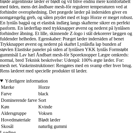
bløde argentinske læder er blødt og vil blive endnu mere komfortabelt
med tiden, mens det åndbare mesh-fór regulerer temperaturen ved at
forhindre overophedning. Det prægede læder på indersiden giver en
uomgængelig greb, og sålen prydet med et logo Horze er meget robust.
En lynlås bagpå og et elastisk indlæg langs skafterne sikrer en perfekt
pasform. En læderflap med trykknapper øverst og nederst på lynlåsen
forhindrer åbning. Et lille, skinnende Z-logo i stål dekorerer læggen og
fuldender helheden. Egenskaber: Præget læder indersiden af benet
Trykknapper øverst og nederst på skaftet Lynlåsfla lap bunden af
støvlen Elastiske paneler på siden af lynlåsen YKK lynlås Formstøbt
gummisål Lav hæl Åndbart mesh-fór Sporeknopper Lægre omkreds:
normal, bred Teknisk beskrivelse: Udenpå: 100% ægte læder. For:
mesh net. Vaskeinstruktioner: Rengøres med en svamp efter hver brug.
Rens læderet med specielle produkter til læder.
Yderligere information
Mærke
Horze
Farve
black
Dominerende farve
Sort
Køn
Kvinde
Aldersgruppe
Voksen
Hovedmateriale
Blødt læder
Skosål
naturlig gummi
Loading...