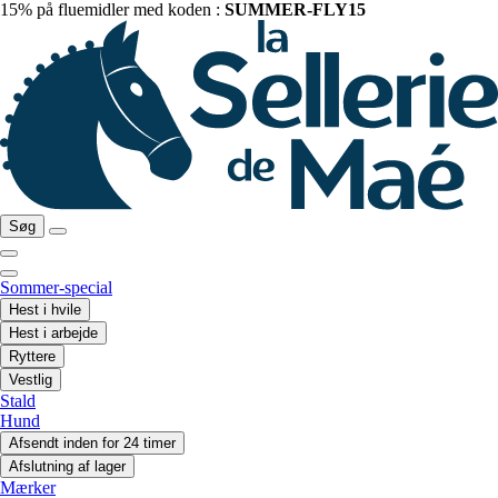
15% på fluemidler med koden :
SUMMER-FLY15
Søg
Sommer-special
Hest i hvile
Hest i arbejde
Ryttere
Vestlig
Stald
Hund
Afsendt inden for 24 timer
Afslutning af lager
Mærker