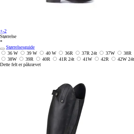
+-2
Størrelse
*
Størrelsesguide
36 W
39 W
40 W
36R
37R
24t
37W
38R
38W
39R
40R
41R
24t
41W
42R
42W
24t
Dette felt er påkrævet