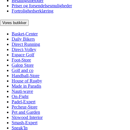
Betalingsmetoder
Priser og forsendelsesmuligheder
Fortrolighedserklæring
Vores butikker
Basket-Center
Daily Bikers
Direct Running
Direct-Volley
Espace Golf
Foot-Store
Galop Store
Golf and co
Handball-Store
House of Rugby
Made in Paradis
Nauti-wave
On-Fight
Padel-Expert
Pecheur-Store
Pet and Garden
Slowood Interior
Smash-Expert
Sneak'In