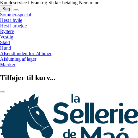
Kundeservice i Frankrig
Sikker betaling
Nem retur
Søg
Sommer-special
Hest i hvile
Hest i arbejde
Ryttere
Vestlig
Stald
Hund
Afsendt inden for 24 timer
Afslutning af lager
Mærker
Tilføjer til kurv...