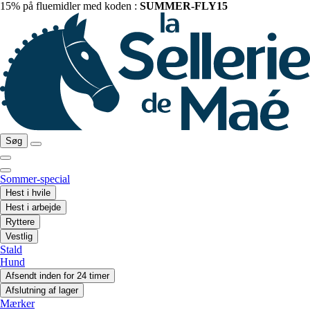
15% på fluemidler med koden :
SUMMER-FLY15
Søg
Sommer-special
Hest i hvile
Hest i arbejde
Ryttere
Vestlig
Stald
Hund
Afsendt inden for 24 timer
Afslutning af lager
Mærker