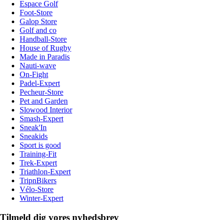
Espace Golf
Foot-Store
Galop Store
Golf and co
Handball-Store
House of Rugby
Made in Paradis
Nauti-wave
On-Fight
Padel-Expert
Pecheur-Store
Pet and Garden
Slowood Interior
Smash-Expert
Sneak'In
Sneakids
Sport is good
Training-Fit
Trek-Expert
Triathlon-Expert
TripnBikers
Vélo-Store
Winter-Expert
Tilmeld dig vores nyhedsbrev