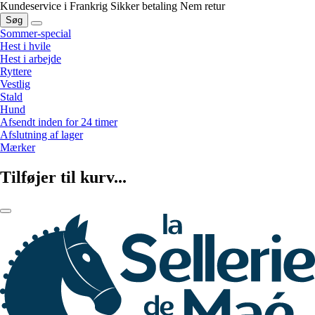
Kundeservice i Frankrig
Sikker betaling
Nem retur
Søg
Sommer-special
Hest i hvile
Hest i arbejde
Ryttere
Vestlig
Stald
Hund
Afsendt inden for 24 timer
Afslutning af lager
Mærker
Tilføjer til kurv...