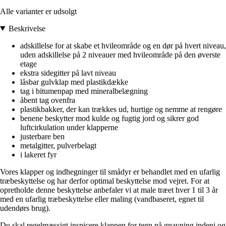
Alle varianter er udsolgt
Beskrivelse
adskillelse for at skabe et hvileområde og en dør på hvert niveau,
uden adskillelse på 2 niveauer med hvileområde på den øverste
etage
ekstra sidegitter på lavt niveau
låsbar gulvklap med plastikdække
tag i bitumenpap med mineralbelægning
åbent tag ovenfra
plastikbakker, der kan trækkes ud, hurtige og nemme at rengøre
benene beskytter mod kulde og fugtig jord og sikrer god
luftcirkulation under klapperne
justerbare ben
metalgitter, pulverbelagt
i lakeret fyr
Vores klapper og indhegninger til smådyr er behandlet med en ufarlig
træbeskyttelse og har derfor optimal beskyttelse mod vejret. For at
opretholde denne beskyttelse anbefaler vi at male træet hver 1 til 3 år
med en ufarlig træbeskyttelse eller maling (vandbaseret, egnet til
udendørs brug).
Du skal regelmæssigt inspicere klappen for tegn på gnavning indeni og