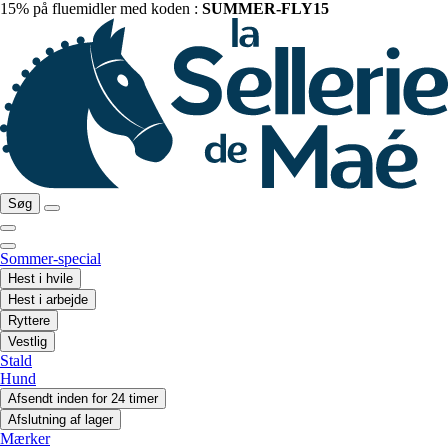
15% på fluemidler med koden :
SUMMER-FLY15
Søg
Sommer-special
Hest i hvile
Hest i arbejde
Ryttere
Vestlig
Stald
Hund
Afsendt inden for 24 timer
Afslutning af lager
Mærker