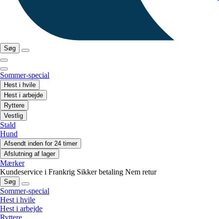
Søg
Sommer-special
Hest i hvile
Hest i arbejde
Ryttere
Vestlig
Stald
Hund
Afsendt inden for 24 timer
Afslutning af lager
Mærker
Kundeservice i Frankrig
Sikker betaling
Nem retur
Søg
Sommer-special
Hest i hvile
Hest i arbejde
Ryttere