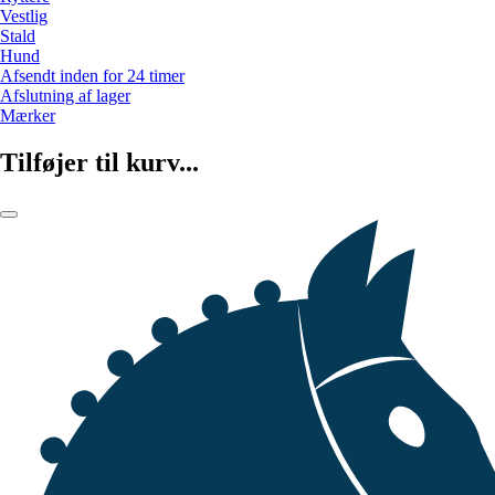
Vestlig
Stald
Hund
Afsendt inden for 24 timer
Afslutning af lager
Mærker
Tilføjer til kurv...