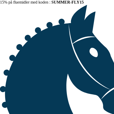
15% på fluemidler med koden :
SUMMER-FLY15