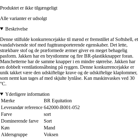
Produktet er ikke tilgængeligt
Alle varianter er udsolgt
Beskrivelse
Denne stilfulde konkurrencejakke til mænd er fremstillet af Softshell, et
vandafvisende stof med fugttransporterende egenskaber. Det lette,
strækbare stof og de præformede ærmer giver en meget behagelig
pasform. Jakken har en brystlomme og fire BR-plastikknapper foran.
Manchetterne har de samme knapper i en mindre størrelse. Jakken har
en dobbelt ventilationsåbning på ryggen. Denne konkurrencejakke er
unik takket være den udskiftelige krave og de udskiftelige klaplommer,
som nemt kan tages af med skjulte lynlåse. Kan maskinvaskes ved 30
°C.
Yderligere information
Mærke
BR Equitation
Leverandør reference
642000-B001-052
Farve
sort
Dominerende farve
Sort
Køn
Mand
Aldersgruppe
Voksen