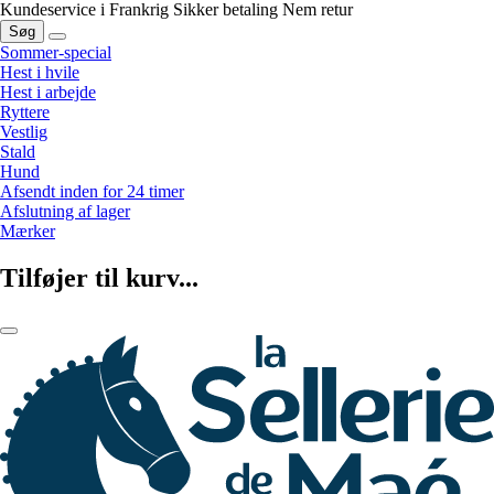
Kundeservice i Frankrig
Sikker betaling
Nem retur
Søg
Sommer-special
Hest i hvile
Hest i arbejde
Ryttere
Vestlig
Stald
Hund
Afsendt inden for 24 timer
Afslutning af lager
Mærker
Tilføjer til kurv...