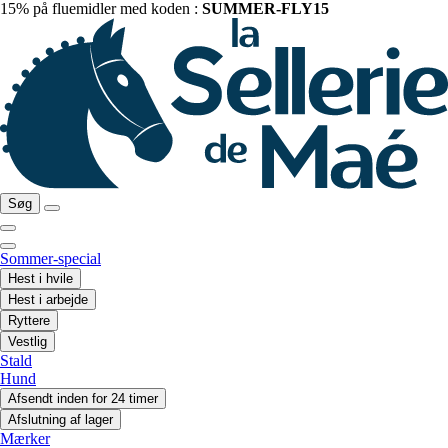
15% på fluemidler med koden :
SUMMER-FLY15
Søg
Sommer-special
Hest i hvile
Hest i arbejde
Ryttere
Vestlig
Stald
Hund
Afsendt inden for 24 timer
Afslutning af lager
Mærker