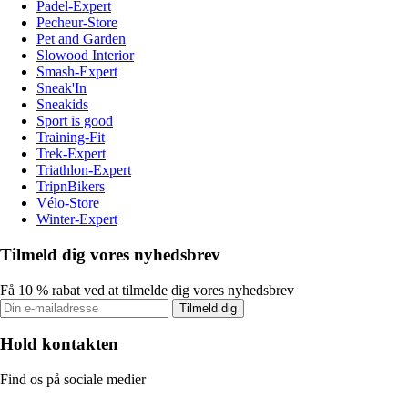
Padel-Expert
Pecheur-Store
Pet and Garden
Slowood Interior
Smash-Expert
Sneak'In
Sneakids
Sport is good
Training-Fit
Trek-Expert
Triathlon-Expert
TripnBikers
Vélo-Store
Winter-Expert
Tilmeld dig vores nyhedsbrev
Få 10 % rabat ved at tilmelde dig vores nyhedsbrev
Tilmeld dig
Hold kontakten
Find os på sociale medier