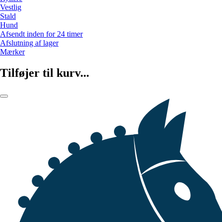
Vestlig
Stald
Hund
Afsendt inden for 24 timer
Afslutning af lager
Mærker
Tilføjer til kurv...