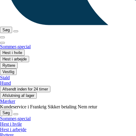
Søg
Sommer-special
Hest i hvile
Hest i arbejde
Ryttere
Vestlig
Stald
Hund
Afsendt inden for 24 timer
Afslutning af lager
Mærker
Kundeservice i Frankrig
Sikker betaling
Nem retur
Søg
Sommer-special
Hest i hvile
Hest i arbejde
Ryttere