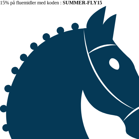
15% på fluemidler med koden :
SUMMER-FLY15