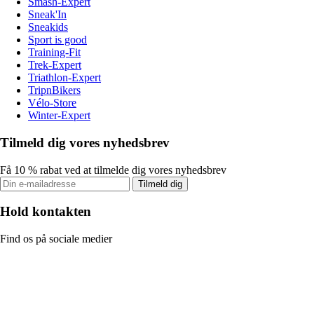
Smash-Expert
Sneak'In
Sneakids
Sport is good
Training-Fit
Trek-Expert
Triathlon-Expert
TripnBikers
Vélo-Store
Winter-Expert
Tilmeld dig vores nyhedsbrev
Få 10 % rabat ved at tilmelde dig vores nyhedsbrev
Tilmeld dig
Hold kontakten
Find os på sociale medier