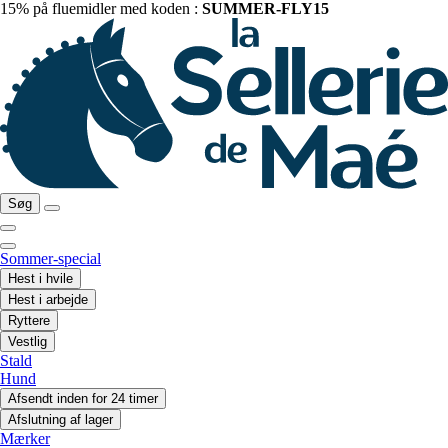
15% på fluemidler med koden :
SUMMER-FLY15
Søg
Sommer-special
Hest i hvile
Hest i arbejde
Ryttere
Vestlig
Stald
Hund
Afsendt inden for 24 timer
Afslutning af lager
Mærker