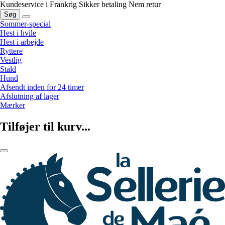
Kundeservice i Frankrig
Sikker betaling
Nem retur
Søg
Sommer-special
Hest i hvile
Hest i arbejde
Ryttere
Vestlig
Stald
Hund
Afsendt inden for 24 timer
Afslutning af lager
Mærker
Tilføjer til kurv...