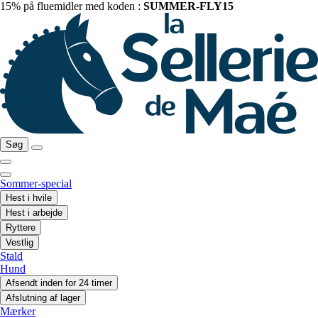
15% på fluemidler med koden :
SUMMER-FLY15
Søg
Sommer-special
Hest i hvile
Hest i arbejde
Ryttere
Vestlig
Stald
Hund
Afsendt inden for 24 timer
Afslutning af lager
Mærker