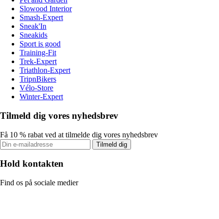
Slowood Interior
Smash-Expert
Sneak'In
Sneakids
Sport is good
Training-Fit
Trek-Expert
Triathlon-Expert
TripnBikers
Vélo-Store
Winter-Expert
Tilmeld dig vores nyhedsbrev
Få 10 % rabat ved at tilmelde dig vores nyhedsbrev
Tilmeld dig
Hold kontakten
Find os på sociale medier