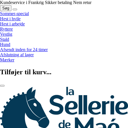
Kundeservice i Frankrig
Sikker betaling
Nem retur
Søg
Sommer-special
Hest i hvile
Hest i arbejde
Ryttere
Vestlig
Stald
Hund
Afsendt inden for 24 timer
Afslutning af lager
Mærker
Tilføjer til kurv...