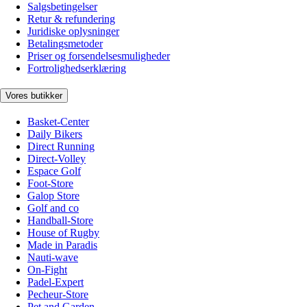
Salgsbetingelser
Retur & refundering
Juridiske oplysninger
Betalingsmetoder
Priser og forsendelsesmuligheder
Fortrolighedserklæring
Vores butikker
Basket-Center
Daily Bikers
Direct Running
Direct-Volley
Espace Golf
Foot-Store
Galop Store
Golf and co
Handball-Store
House of Rugby
Made in Paradis
Nauti-wave
On-Fight
Padel-Expert
Pecheur-Store
Pet and Garden