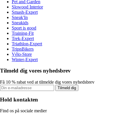
Pet and Garden
Slowood Interior
Smash-Expert
Sneak'In
Sneakids
Sport is good
Training-Fit
Trek-Expert
Triathlon-Expert
TripnBikers
Vélo-Store
Winter-Expert
Tilmeld dig vores nyhedsbrev
Få 10 % rabat ved at tilmelde dig vores nyhedsbrev
Tilmeld dig
Hold kontakten
Find os på sociale medier