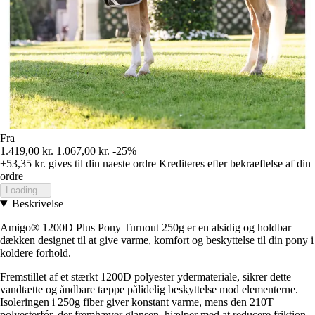
Fra
1.419,00 kr.
1.067,00 kr.
-25%
+53,35 kr.
gives til din naeste ordre
Krediteres efter bekraeftelse af din
ordre
Loading...
Beskrivelse
Amigo® 1200D Plus Pony Turnout 250g er en alsidig og holdbar
dækken designet til at give varme, komfort og beskyttelse til din pony i
koldere forhold.
Fremstillet af et stærkt 1200D polyester ydermateriale, sikrer dette
vandtætte og åndbare tæppe pålidelig beskyttelse mod elementerne.
Isoleringen i 250g fiber giver konstant varme, mens den 210T
polyesterfór, der fremhæver glansen, hjælper med at reducere friktion