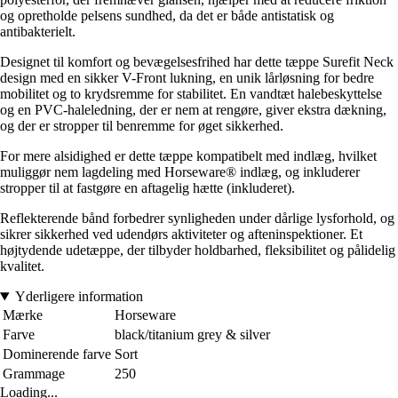
og opretholde pelsens sundhed, da det er både antistatisk og
antibakterielt.
Designet til komfort og bevægelsesfrihed har dette tæppe Surefit Neck
design med en sikker V-Front lukning, en unik lårløsning for bedre
mobilitet og to krydsremme for stabilitet. En vandtæt halebeskyttelse
og en PVC-haleledning, der er nem at rengøre, giver ekstra dækning,
og der er stropper til benremme for øget sikkerhed.
For mere alsidighed er dette tæppe kompatibelt med indlæg, hvilket
muliggør nem lagdeling med Horseware® indlæg, og inkluderer
stropper til at fastgøre en aftagelig hætte (inkluderet).
Reflekterende bånd forbedrer synligheden under dårlige lysforhold, og
sikrer sikkerhed ved udendørs aktiviteter og afteninspektioner. Et
højtydende udetæppe, der tilbyder holdbarhed, fleksibilitet og pålidelig
kvalitet.
Yderligere information
Mærke
Horseware
Farve
black/titanium grey & silver
Dominerende farve
Sort
Grammage
250
Loading...