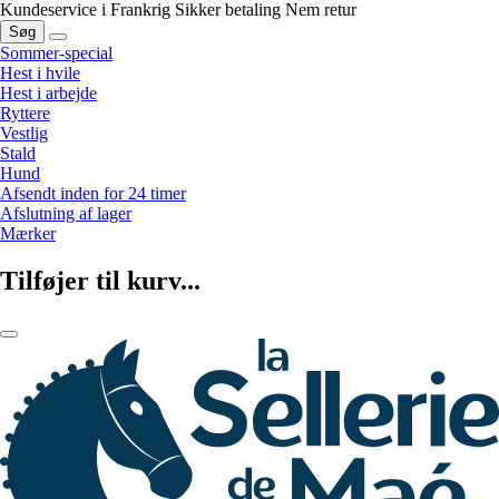
Kundeservice i Frankrig
Sikker betaling
Nem retur
Søg
Sommer-special
Hest i hvile
Hest i arbejde
Ryttere
Vestlig
Stald
Hund
Afsendt inden for 24 timer
Afslutning af lager
Mærker
Tilføjer til kurv...