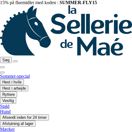
15% på fluemidler med koden :
SUMMER-FLY15
Søg
Sommer-special
Hest i hvile
Hest i arbejde
Ryttere
Vestlig
Stald
Hund
Afsendt inden for 24 timer
Afslutning af lager
Mærker