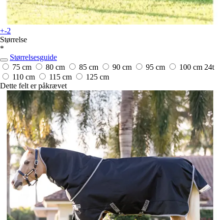
+-2
Størrelse
*
Størrelsesguide
75 cm
80 cm
85 cm
90 cm
95 cm
100 cm
24t
110 cm
115 cm
125 cm
Dette felt er påkrævet