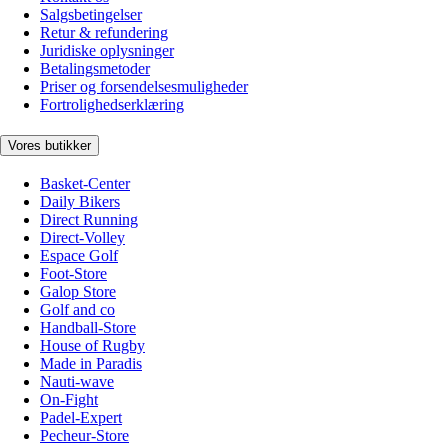
Salgsbetingelser
Retur & refundering
Juridiske oplysninger
Betalingsmetoder
Priser og forsendelsesmuligheder
Fortrolighedserklæring
Vores butikker
Basket-Center
Daily Bikers
Direct Running
Direct-Volley
Espace Golf
Foot-Store
Galop Store
Golf and co
Handball-Store
House of Rugby
Made in Paradis
Nauti-wave
On-Fight
Padel-Expert
Pecheur-Store