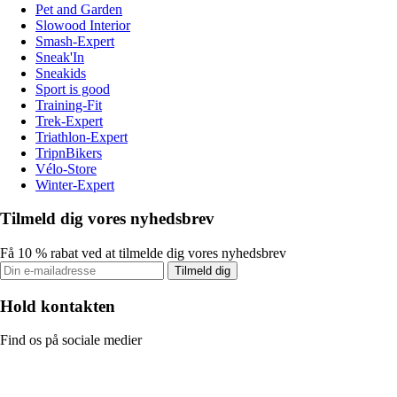
Pet and Garden
Slowood Interior
Smash-Expert
Sneak'In
Sneakids
Sport is good
Training-Fit
Trek-Expert
Triathlon-Expert
TripnBikers
Vélo-Store
Winter-Expert
Tilmeld dig vores nyhedsbrev
Få 10 % rabat ved at tilmelde dig vores nyhedsbrev
Tilmeld dig
Hold kontakten
Find os på sociale medier