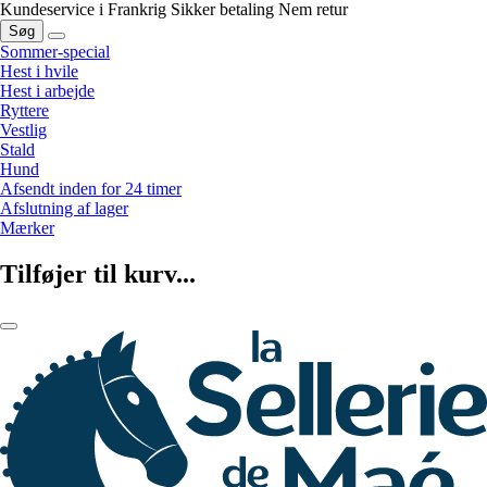
Kundeservice i Frankrig
Sikker betaling
Nem retur
Søg
Sommer-special
Hest i hvile
Hest i arbejde
Ryttere
Vestlig
Stald
Hund
Afsendt inden for 24 timer
Afslutning af lager
Mærker
Tilføjer til kurv...