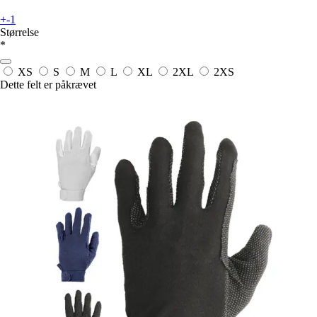
+-1
Størrelse
*
XS
S
M
L
XL
2XL
2XS
Dette felt er påkrævet