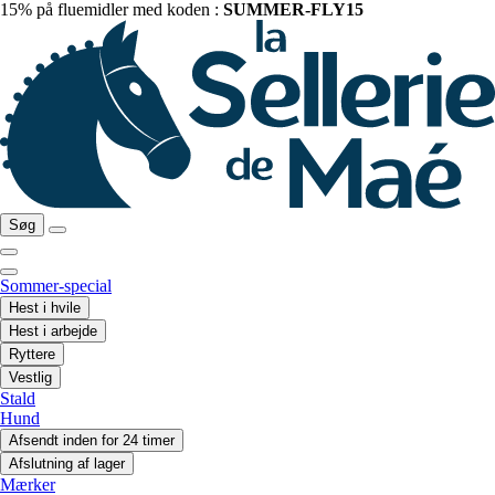
15% på fluemidler med koden :
SUMMER-FLY15
Søg
Sommer-special
Hest i hvile
Hest i arbejde
Ryttere
Vestlig
Stald
Hund
Afsendt inden for 24 timer
Afslutning af lager
Mærker