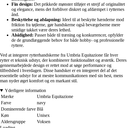
Fin design:
Det prikkede mønster tilføjer et strejf af originalitet
og elegance, mens det forbliver diskret og afdæmpet i rytternes
ånd.
Beskyttelse og afslapning:
Ideel til at beskytte hænderne mod
friktion fra tøjlerne, gør handskerne også bevægelserne mere
smidige takket være deres lethed.
Alsidighed:
Passer både til træning og konkurrencer, opfylder
de de grundlæggende behov for både hobby- og professionelle
ryttere.
Ved at integrere rytterhandskerne fra Umbria Equitazione får hver
rytter et teknisk udstyr, der kombinerer funktionalitet og æstetik. Deres
gennemarbejdede design er rettet mod at søge performance og
tilfredshed i hverdagen. Disse handsker er en integreret del af det
essentielle udstyr for at mestre kommunikationen med sin hest, mens
man nyder øget komfort og en markant stil.
Yderligere information
Mærke
Umbria Equitazione
Farve
navy
Dominerende farve
Blå
Køn
Unisex
Aldersgruppe
Voksen
Loading...