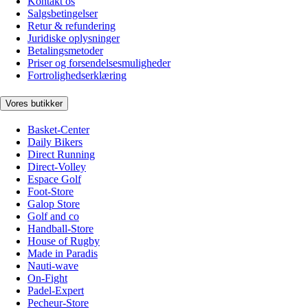
Kontakt os
Salgsbetingelser
Retur & refundering
Juridiske oplysninger
Betalingsmetoder
Priser og forsendelsesmuligheder
Fortrolighedserklæring
Vores butikker
Basket-Center
Daily Bikers
Direct Running
Direct-Volley
Espace Golf
Foot-Store
Galop Store
Golf and co
Handball-Store
House of Rugby
Made in Paradis
Nauti-wave
On-Fight
Padel-Expert
Pecheur-Store