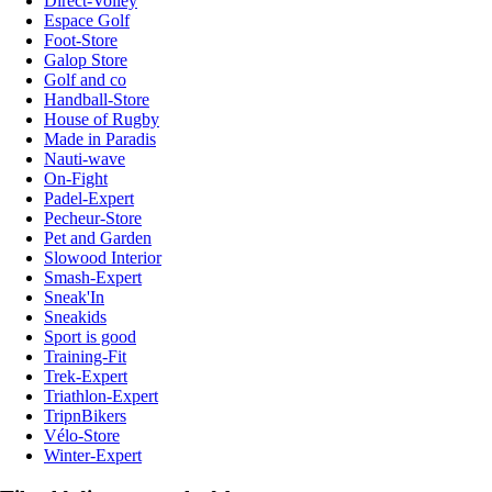
Direct-Volley
Espace Golf
Foot-Store
Galop Store
Golf and co
Handball-Store
House of Rugby
Made in Paradis
Nauti-wave
On-Fight
Padel-Expert
Pecheur-Store
Pet and Garden
Slowood Interior
Smash-Expert
Sneak'In
Sneakids
Sport is good
Training-Fit
Trek-Expert
Triathlon-Expert
TripnBikers
Vélo-Store
Winter-Expert