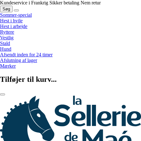
Kundeservice i Frankrig
Sikker betaling
Nem retur
Søg
Sommer-special
Hest i hvile
Hest i arbejde
Ryttere
Vestlig
Stald
Hund
Afsendt inden for 24 timer
Afslutning af lager
Mærker
Tilføjer til kurv...