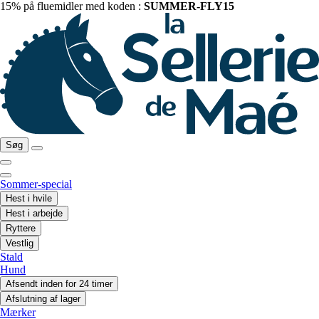
15% på fluemidler med koden :
SUMMER-FLY15
Søg
Sommer-special
Hest i hvile
Hest i arbejde
Ryttere
Vestlig
Stald
Hund
Afsendt inden for 24 timer
Afslutning af lager
Mærker