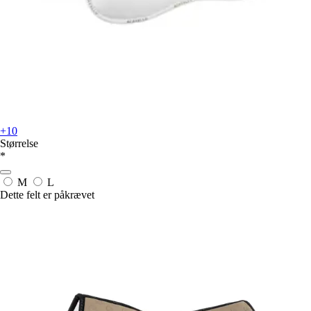
+10
Størrelse
*
M
L
Dette felt er påkrævet