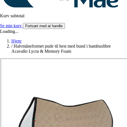
Kurv subtotal
Se min kurv
Fortsæt med at handle
Loading...
Hjem
/
Halvmåneformet pude til hest med bund i bambusfibre
Acavallo Lycra & Memory Foam