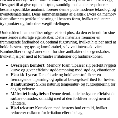
Designet til at give optimal støtte, samtidig med at det respekterer
hestens specifikke anatomi, forener denne pude moderne teknologi og
kvalitetsmaterialer. Dens sammensætning af elastisk Lycra og memory
foam sikrer en perfekt tilpasning til hestens form, hvilket reducerer
trykpunkter og forbedrer vægtfordelingen.
Undersiden i bambusfiber udgør et stort plus, da den er kendt for sine
enestående naturlige egenskaber. Dette materiale fremmer en
fremragende åndbarhed og optimal fugtstyring, hvilket hjælper med at
holde hestens ryg tør og komfortabel, selv ved intens aktivitet.
Bambusfiber er også anerkendt for sine antibakterielle egenskaber,
hvilket hjælper med at forhindre irritationer og hudinfektioner.
Overlegen komfort:
Memory foam tilpasser sig perfekt ryggets
kurve og giver effektiv støddæmpning mod stød og vibrationer.
Elastisk Lycra:
Dette bløde og holdbare stof sikrer en
fremragende tilpasning og optimal bevægelsesfrihed for hesten.
Bambusfiber:
Sikrer naturlig temperatur- og fugtregulering for
daglig velvære.
Målrettet beskyttelse:
Denne demi-pude beskytter effektivt de
sårbare områder, samtidig med at den forbliver let og nem at
håndtere.
Blød tekstur:
Kontakten med hestens hud er mild, hvilket
reducerer risikoen for irritation eller ubehag.