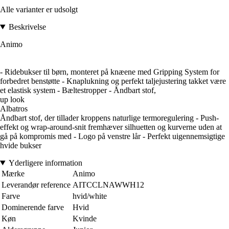
Alle varianter er udsolgt
Beskrivelse
Animo
- Ridebukser til børn, monteret på knæene med Gripping System for
forbedret benstøtte - Knaplukning og perfekt taljejustering takket være
et elastisk system - Bæltestropper - Åndbart stof,
up look
Albatros
Åndbart stof, der tillader kroppens naturlige termoregulering - Push-
effekt og wrap-around-snit fremhæver silhuetten og kurverne uden at
gå på kompromis med - Logo på venstre lår - Perfekt uigennemsigtige
hvide bukser
Yderligere information
Mærke
Animo
Leverandør reference
AITCCLNAWWH12
Farve
hvid/white
Dominerende farve
Hvid
Køn
Kvinde