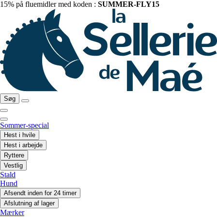
15% på fluemidler med koden :
SUMMER-FLY15
Søg
Sommer-special
Hest i hvile
Hest i arbejde
Ryttere
Vestlig
Stald
Hund
Afsendt inden for 24 timer
Afslutning af lager
Mærker