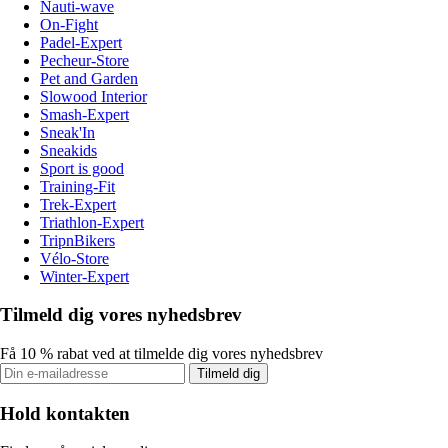
Nauti-wave
On-Fight
Padel-Expert
Pecheur-Store
Pet and Garden
Slowood Interior
Smash-Expert
Sneak'In
Sneakids
Sport is good
Training-Fit
Trek-Expert
Triathlon-Expert
TripnBikers
Vélo-Store
Winter-Expert
Tilmeld dig vores nyhedsbrev
Få 10 % rabat ved at tilmelde dig vores nyhedsbrev
Tilmeld dig
Hold kontakten