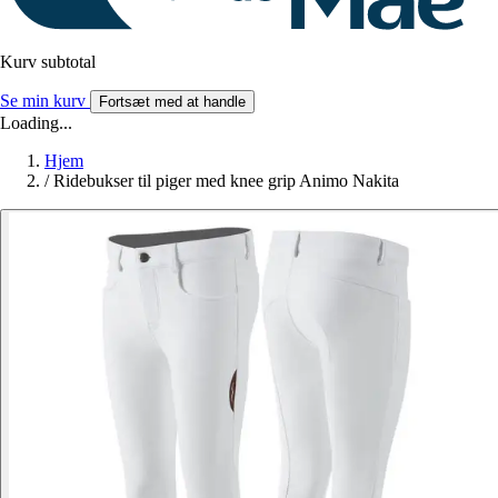
Kurv subtotal
Se min kurv
Fortsæt med at handle
Loading...
Hjem
/
Ridebukser til piger med knee grip Animo Nakita