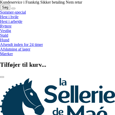
Kundeservice i Frankrig
Sikker betaling
Nem retur
Søg
Sommer-special
Hest i hvile
Hest i arbejde
Ryttere
Vestlig
Stald
Hund
Afsendt inden for 24 timer
Afslutning af lager
Mærker
Tilføjer til kurv...