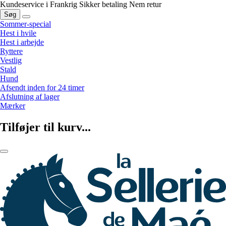
Kundeservice i Frankrig
Sikker betaling
Nem retur
Søg
Sommer-special
Hest i hvile
Hest i arbejde
Ryttere
Vestlig
Stald
Hund
Afsendt inden for 24 timer
Afslutning af lager
Mærker
Tilføjer til kurv...