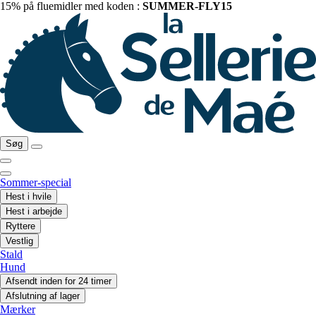
15% på fluemidler med koden :
SUMMER-FLY15
Søg
Sommer-special
Hest i hvile
Hest i arbejde
Ryttere
Vestlig
Stald
Hund
Afsendt inden for 24 timer
Afslutning af lager
Mærker