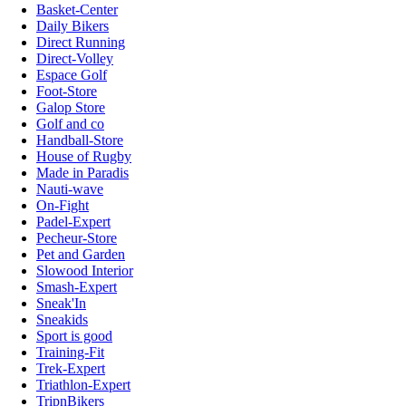
Basket-Center
Daily Bikers
Direct Running
Direct-Volley
Espace Golf
Foot-Store
Galop Store
Golf and co
Handball-Store
House of Rugby
Made in Paradis
Nauti-wave
On-Fight
Padel-Expert
Pecheur-Store
Pet and Garden
Slowood Interior
Smash-Expert
Sneak'In
Sneakids
Sport is good
Training-Fit
Trek-Expert
Triathlon-Expert
TripnBikers