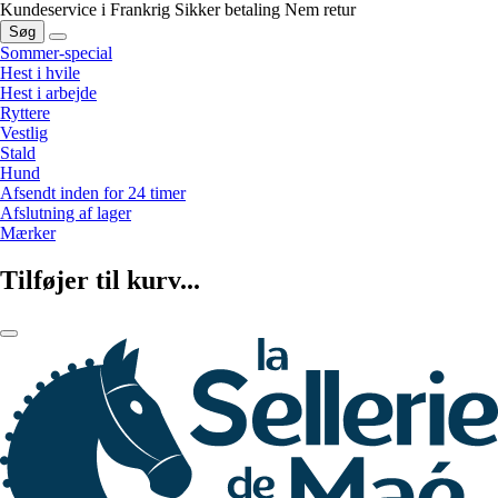
Kundeservice i Frankrig
Sikker betaling
Nem retur
Søg
Sommer-special
Hest i hvile
Hest i arbejde
Ryttere
Vestlig
Stald
Hund
Afsendt inden for 24 timer
Afslutning af lager
Mærker
Tilføjer til kurv...