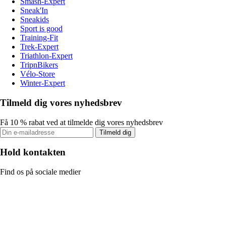
Smash-Expert
Sneak'In
Sneakids
Sport is good
Training-Fit
Trek-Expert
Triathlon-Expert
TripnBikers
Vélo-Store
Winter-Expert
Tilmeld dig vores nyhedsbrev
Få 10 % rabat ved at tilmelde dig vores nyhedsbrev
Tilmeld dig
Hold kontakten
Find os på sociale medier