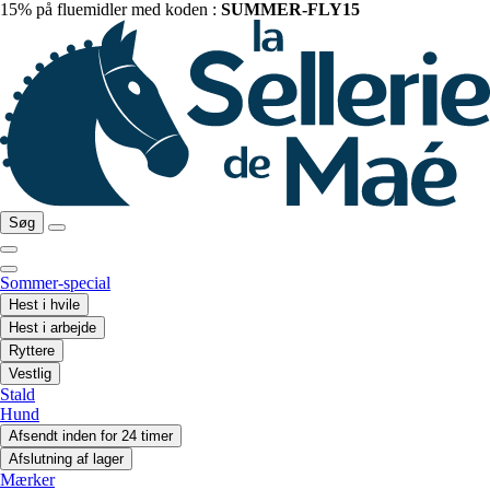
15% på fluemidler med koden :
SUMMER-FLY15
Søg
Sommer-special
Hest i hvile
Hest i arbejde
Ryttere
Vestlig
Stald
Hund
Afsendt inden for 24 timer
Afslutning af lager
Mærker