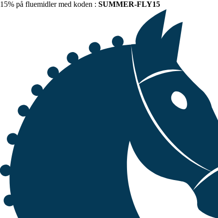
15% på fluemidler med koden :
SUMMER-FLY15