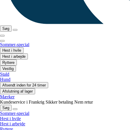
Søg
Sommer-special
Hest i hvile
Hest i arbejde
Ryttere
Vestlig
Stald
Hund
Afsendt inden for 24 timer
Afslutning af lager
Mærker
Kundeservice i Frankrig
Sikker betaling
Nem retur
Søg
Sommer-special
Hest i hvile
Hest i arbejde
Ryttere