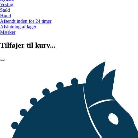
Vestlig
Stald
Hund
Afsendt inden for 24 timer
Afslutning af lager
Mærker
Tilføjer til kurv...