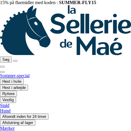
15% på fluemidler med koden :
SUMMER-FLY15
Søg
Sommer-special
Hest i hvile
Hest i arbejde
Ryttere
Vestlig
Stald
Hund
Afsendt inden for 24 timer
Afslutning af lager
Mærker