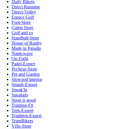
Daily Bikers
Direct Running
Direct-Volley
Espace Golf
Foot-Store
Galop Store
Golf and co
Handball-Store
House of Rugby
Made in Paradis
Nauti-wave
On-Fight
Padel-Expert
Pecheur-Store
Pet and Garden
Slowood Interior
Smash-Expert
Sneak'In
Sneakids
Sport is good
Training-Fit
Trek-Expert
Triathlon-Expert
TripnBikers
Vélo-Store