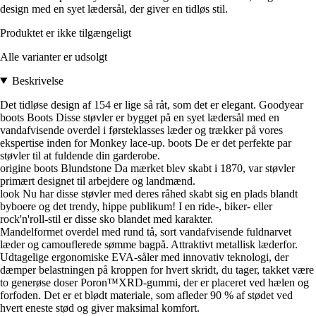
design med en syet lædersål, der giver en tidløs stil.
Produktet er ikke tilgængeligt
Alle varianter er udsolgt
Beskrivelse
Det tidløse design af 154 er lige så råt, som det er elegant. Goodyear
boots Boots Disse støvler er bygget på en syet lædersål med en
vandafvisende overdel i førsteklasses læder og trækker på vores
ekspertise inden for Monkey lace-up. boots De er det perfekte par
støvler til at fuldende din garderobe.
origine boots Blundstone Da mærket blev skabt i 1870, var støvler
primært designet til arbejdere og landmænd.
look Nu har disse støvler med deres råhed skabt sig en plads blandt
byboere og det trendy, hippe publikum! I en ride-, biker- eller
rock'n'roll-stil er disse sko blandet med karakter.
Mandelformet overdel med rund tå, sort vandafvisende fuldnarvet
læder og camouflerede sømme bagpå. Attraktivt metallisk læderfor.
Udtagelige ergonomiske EVA-såler med innovativ teknologi, der
dæmper belastningen på kroppen for hvert skridt, du tager, takket være
to generøse doser Poron™XRD-gummi, der er placeret ved hælen og
forfoden. Det er et blødt materiale, som afleder 90 % af stødet ved
hvert eneste stød og giver maksimal komfort.