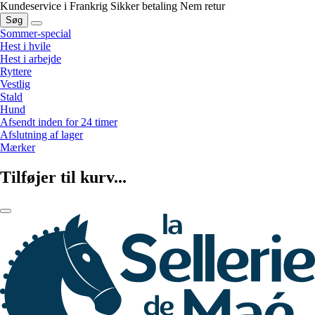
Kundeservice i Frankrig
Sikker betaling
Nem retur
Søg
Sommer-special
Hest i hvile
Hest i arbejde
Ryttere
Vestlig
Stald
Hund
Afsendt inden for 24 timer
Afslutning af lager
Mærker
Tilføjer til kurv...