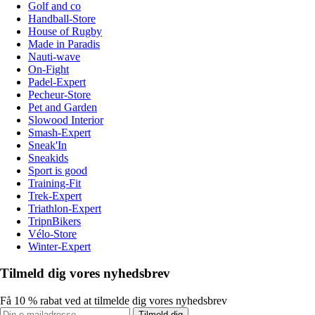
Golf and co
Handball-Store
House of Rugby
Made in Paradis
Nauti-wave
On-Fight
Padel-Expert
Pecheur-Store
Pet and Garden
Slowood Interior
Smash-Expert
Sneak'In
Sneakids
Sport is good
Training-Fit
Trek-Expert
Triathlon-Expert
TripnBikers
Vélo-Store
Winter-Expert
Tilmeld dig vores nyhedsbrev
Få 10 % rabat ved at tilmelde dig vores nyhedsbrev
Tilmeld dig