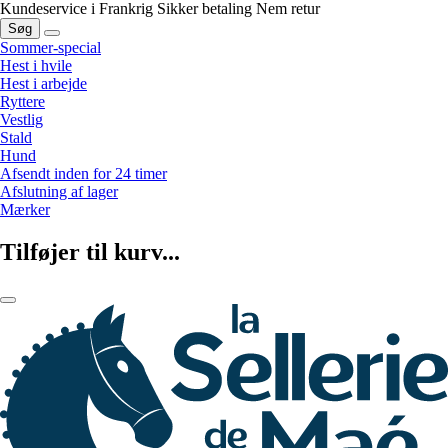
Kundeservice i Frankrig
Sikker betaling
Nem retur
Søg
Sommer-special
Hest i hvile
Hest i arbejde
Ryttere
Vestlig
Stald
Hund
Afsendt inden for 24 timer
Afslutning af lager
Mærker
Tilføjer til kurv...