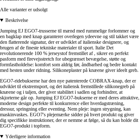
Alle varianter er udsolgt
Beskrivelse
Jumping EJ EGO7-trusserne til mænd med rummelige forlommer og
en bagklap med knap garanterer overlegen ydeevne og stil takket være
den flatterende signatur, der er udviklet af italienske designere, og
brugen af de fineste tekniske materialer til sport. Italie Det
revolutionerende 100 % jerseystof fremstillet af , sikrer en perfekt
pasform med firevejsstretch for ubegrænset bevægelse, støtte og
formfastholdelse: komfort som aldrig før, åndbarhed og bedre kontakt
med hesten under ridning. Silikoneplaster på knæene giver ideelt greb.
EGO7-ridebukserne har den nye patenterede COBRAX-knap, der er
udviklet til ekstremsport, og det italiensk fremstillede silikonegreb på
knæene og i taljen, der giver stabilitet i sadlen og forhindrer, at
skjorterne går op. Jumping EJ EGO7-bukserne er med deres attraktive,
moderne design perfekte til konkurrence eller hverdagstræning,
dressur, springning eller eventing. Nem pleje: ingen strygning, kan
maskinvaskes. EGO7's plejemærke sidder på hvert produkt og giver
dig specifikke instruktioner, der er nemme at følge, så du kan holde dit
EGO7-produkt i topform.
Yderligere information