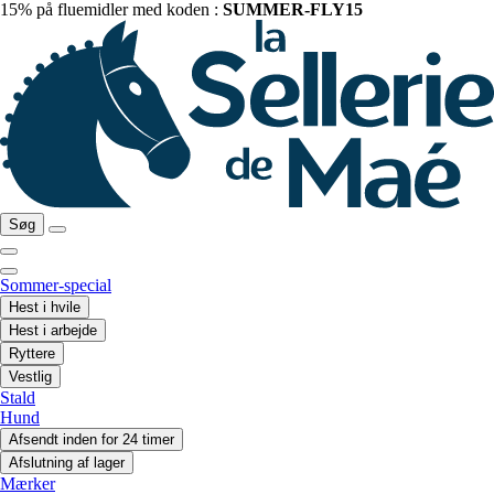
15% på fluemidler med koden :
SUMMER-FLY15
Søg
Sommer-special
Hest i hvile
Hest i arbejde
Ryttere
Vestlig
Stald
Hund
Afsendt inden for 24 timer
Afslutning af lager
Mærker