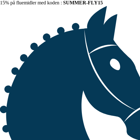
15% på fluemidler med koden :
SUMMER-FLY15