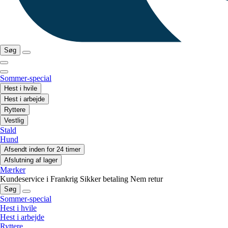
Søg
Sommer-special
Hest i hvile
Hest i arbejde
Ryttere
Vestlig
Stald
Hund
Afsendt inden for 24 timer
Afslutning af lager
Mærker
Kundeservice i Frankrig
Sikker betaling
Nem retur
Søg
Sommer-special
Hest i hvile
Hest i arbejde
Ryttere