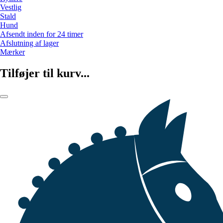
Vestlig
Stald
Hund
Afsendt inden for 24 timer
Afslutning af lager
Mærker
Tilføjer til kurv...