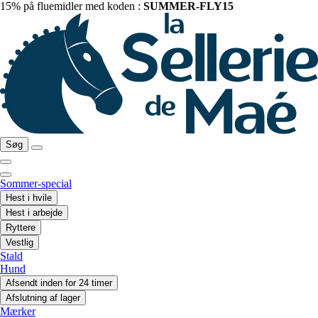
15% på fluemidler med koden :
SUMMER-FLY15
Søg
Sommer-special
Hest i hvile
Hest i arbejde
Ryttere
Vestlig
Stald
Hund
Afsendt inden for 24 timer
Afslutning af lager
Mærker