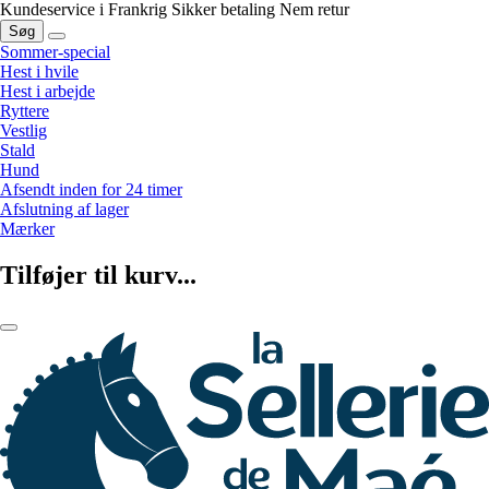
Kundeservice i Frankrig
Sikker betaling
Nem retur
Søg
Sommer-special
Hest i hvile
Hest i arbejde
Ryttere
Vestlig
Stald
Hund
Afsendt inden for 24 timer
Afslutning af lager
Mærker
Tilføjer til kurv...