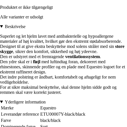
Produktet er ikke tilgængeligt
Alle varianter er udsolgt
Beskrivelse
Superlet og let hjelm lavet med antibakterielle og hypoallergene
materialer af høj kvalitet, hvilket gør den ekstremt stødabsorberende.
Designet til at give ekstra beskyttelse mod solens stråler med sin
store
skygge
, sikrer den komfort, sikkerhed og høj ydeevne.
Den er udstyret med et fremragende
ventilationssystem
.
Den ydre skal er i
fløjl
med luftindtag foran, dekoreret med
rhinestones, skinnende profiler og en plade med Equestro logoet for et
ekstremt raffineret design.
Det indre polstring er åndbart, komfortabelt og aftageligt for nem
vedligeholdelse.
For at sikre maksimal beskyttelse, skal denne hjelm sidde godt og
remmen skal være korrekt justeret.
Yderligere information
Mærke
Equestro
Leverandør reference
ETU00007Y-black/black
Farve
black/black
Dominerende farve
Sort