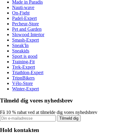
Made in Paradis
Nauti-wave
On-Fight
Padel-Expert
Pecheur-Store
Pet and Garden
Slowood Interior
Smash-Expert
Sneak'In
Sneakids
Sport is good
Training-Fit
Trek-Expert
Triathlon-Expert
TripnBikers
Vélo-Store
Winter-Expert
Tilmeld dig vores nyhedsbrev
Få 10 % rabat ved at tilmelde dig vores nyhedsbrev
Tilmeld dig
Hold kontakten