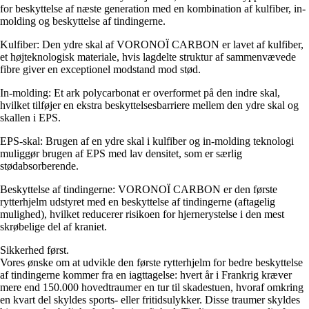
for beskyttelse af næste generation med en kombination af kulfiber, in-
molding og beskyttelse af tindingerne.
Kulfiber: Den ydre skal af VORONOÏ CARBON er lavet af kulfiber,
et højteknologisk materiale, hvis lagdelte struktur af sammenvævede
fibre giver en exceptionel modstand mod stød.
In-molding: Et ark polycarbonat er overformet på den indre skal,
hvilket tilføjer en ekstra beskyttelsesbarriere mellem den ydre skal og
skallen i EPS.
EPS-skal: Brugen af en ydre skal i kulfiber og in-molding teknologi
muliggør brugen af EPS med lav densitet, som er særlig
stødabsorberende.
Beskyttelse af tindingerne: VORONOÏ CARBON er den første
rytterhjelm udstyret med en beskyttelse af tindingerne (aftagelig
mulighed), hvilket reducerer risikoen for hjernerystelse i den mest
skrøbelige del af kraniet.
Sikkerhed først.
Vores ønske om at udvikle den første rytterhjelm for bedre beskyttelse
af tindingerne kommer fra en iagttagelse: hvert år i Frankrig kræver
mere end 150.000 hovedtraumer en tur til skadestuen, hvoraf omkring
en kvart del skyldes sports- eller fritidsulykker. Disse traumer skyldes