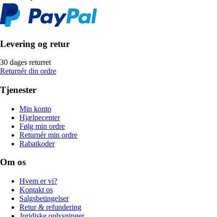
Levering og retur
30 dages returret
Returnér din ordre
Tjenester
Min konto
Hjælpecenter
Følg min ordre
Returnér min ordre
Rabatkoder
Om os
Hvem er vi?
Kontakt os
Salgsbetingelser
Retur & refundering
Juridiske oplysninger