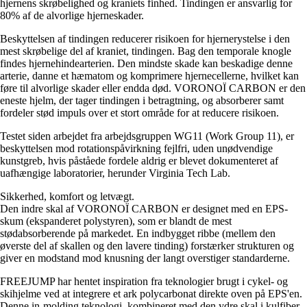
hjernens skrøbelighed og kraniets finhed. Tindingen er ansvarlig for
80% af de alvorlige hjerneskader.
Beskyttelsen af tindingen reducerer risikoen for hjernerystelse i den
mest skrøbelige del af kraniet, tindingen. Bag den temporale knogle
findes hjernehindearterien. Den mindste skade kan beskadige denne
arterie, danne et hæmatom og komprimere hjernecellerne, hvilket kan
føre til alvorlige skader eller endda død. VORONOÏ CARBON er den
eneste hjelm, der tager tindingen i betragtning, og absorberer samt
fordeler stød impuls over et stort område for at reducere risikoen.
Testet siden arbejdet fra arbejdsgruppen WG11 (Work Group 11), er
beskyttelsen mod rotationspåvirkning fejlfri, uden unødvendige
kunstgreb, hvis påståede fordele aldrig er blevet dokumenteret af
uafhængige laboratorier, herunder Virginia Tech Lab.
Sikkerhed, komfort og letvægt.
Den indre skal af VORONOÏ CARBON er designet med en EPS-
skum (ekspanderet polystyren), som er blandt de mest
stødabsorberende på markedet. En indbygget ribbe (mellem den
øverste del af skallen og den lavere tinding) forstærker strukturen og
giver en modstand mod knusning der langt overstiger standarderne.
FREEJUMP har hentet inspiration fra teknologier brugt i cykel- og
skihjelme ved at integrere et ark polycarbonat direkte oven på EPS'en.
Denne in-molding teknologi, kombineret med den ydre skal i kulfiber,