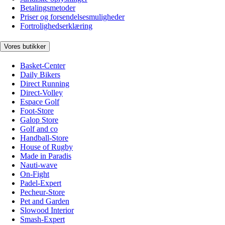
Betalingsmetoder
Priser og forsendelsesmuligheder
Fortrolighedserklæring
Vores butikker
Basket-Center
Daily Bikers
Direct Running
Direct-Volley
Espace Golf
Foot-Store
Galop Store
Golf and co
Handball-Store
House of Rugby
Made in Paradis
Nauti-wave
On-Fight
Padel-Expert
Pecheur-Store
Pet and Garden
Slowood Interior
Smash-Expert