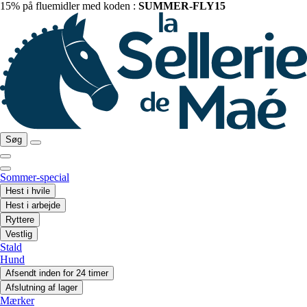
15% på fluemidler med koden :
SUMMER-FLY15
Søg
Sommer-special
Hest i hvile
Hest i arbejde
Ryttere
Vestlig
Stald
Hund
Afsendt inden for 24 timer
Afslutning af lager
Mærker