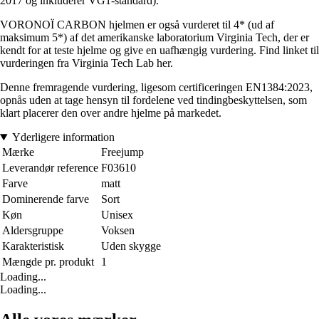
2017 og inkluderer VG1-standard).
VORONOÏ CARBON hjelmen er også vurderet til 4* (ud af
maksimum 5*) af det amerikanske laboratorium Virginia Tech, der er
kendt for at teste hjelme og give en uafhængig vurdering. Find linket til
vurderingen fra Virginia Tech Lab her.
Denne fremragende vurdering, ligesom certificeringen EN1384:2023,
opnås uden at tage hensyn til fordelene ved tindingbeskyttelsen, som
klart placerer den over andre hjelme på markedet.
Yderligere information
Mærke
Freejump
Leverandør reference
F03610
Farve
matt
Dominerende farve
Sort
Køn
Unisex
Aldersgruppe
Voksen
Karakteristisk
Uden skygge
Mængde pr. produkt
1
Loading...
Loading...