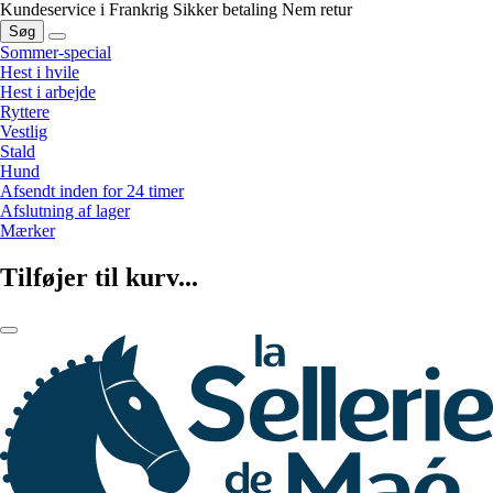
Kundeservice i Frankrig
Sikker betaling
Nem retur
Søg
Sommer-special
Hest i hvile
Hest i arbejde
Ryttere
Vestlig
Stald
Hund
Afsendt inden for 24 timer
Afslutning af lager
Mærker
Tilføjer til kurv...