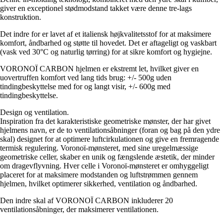
giver en exceptionel stødmodstand takket være denne tre-lags
konstruktion.
Det indre for er lavet af et italiensk højkvalitetsstof for at maksimere
komfort, åndbarhed og støtte til hovedet. Det er aftageligt og vaskbart
(vask ved 30°C og naturlig tørring) for at sikre komfort og hygiejne.
VORONOÏ CARBON hjelmen er ekstremt let, hvilket giver en
uovertruffen komfort ved lang tids brug: +/- 500g uden
tindingbeskyttelse med for og langt visir, +/- 600g med
tindingbeskyttelse.
Design og ventilation.
Inspiration fra det karakteristiske geometriske mønster, der har givet
hjelmens navn, er de to ventilationsåbninger (foran og bag på den ydre
skal) designet for at optimere luftcirkulationen og give en fremragende
termisk regulering. Voronoï-mønsteret, med sine uregelmæssige
geometriske celler, skaber en unik og fængslende æstetik, der minder
om dragevflyvning. Hver celle i Voronoï-mønsteret er omhyggeligt
placeret for at maksimere modstanden og luftstrømmen gennem
hjelmen, hvilket optimerer sikkerhed, ventilation og åndbarhed.
Den indre skal af VORONOÏ CARBON inkluderer 20
ventilationsåbninger, der maksimerer ventilationen.