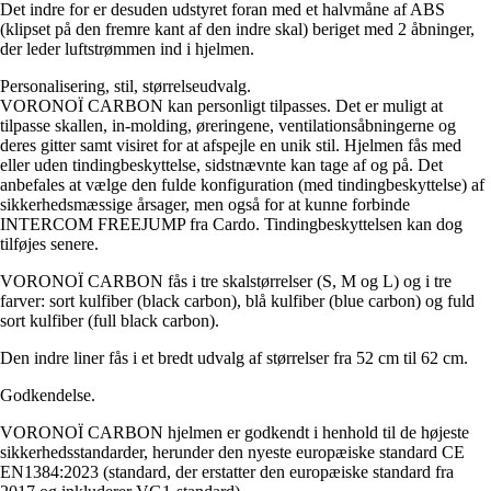
Det indre for er desuden udstyret foran med et halvmåne af ABS
(klipset på den fremre kant af den indre skal) beriget med 2 åbninger,
der leder luftstrømmen ind i hjelmen.
Personalisering, stil, størrelseudvalg.
VORONOÏ CARBON kan personligt tilpasses. Det er muligt at
tilpasse skallen, in-molding, øreringene, ventilationsåbningerne og
deres gitter samt visiret for at afspejle en unik stil. Hjelmen fås med
eller uden tindingbeskyttelse, sidstnævnte kan tage af og på. Det
anbefales at vælge den fulde konfiguration (med tindingbeskyttelse) af
sikkerhedsmæssige årsager, men også for at kunne forbinde
INTERCOM FREEJUMP fra Cardo. Tindingbeskyttelsen kan dog
tilføjes senere.
VORONOÏ CARBON fås i tre skalstørrelser (S, M og L) og i tre
farver: sort kulfiber (black carbon), blå kulfiber (blue carbon) og fuld
sort kulfiber (full black carbon).
Den indre liner fås i et bredt udvalg af størrelser fra 52 cm til 62 cm.
Godkendelse.
VORONOÏ CARBON hjelmen er godkendt i henhold til de højeste
sikkerhedsstandarder, herunder den nyeste europæiske standard CE
EN1384:2023 (standard, der erstatter den europæiske standard fra