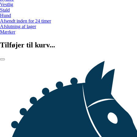
Vestlig
Stald
Hund
Afsendt inden for 24 timer
Afslutning af lager
Mærker
Tilføjer til kurv...