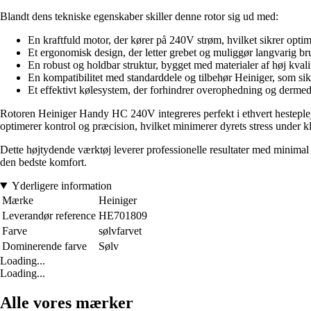
Blandt dens tekniske egenskaber skiller denne rotor sig ud med:
En kraftfuld motor, der kører på 240V strøm, hvilket sikrer opti
Et ergonomisk design, der letter grebet og muliggør langvarig b
En robust og holdbar struktur, bygget med materialer af høj kvali
En kompatibilitet med standarddele og tilbehør Heiniger, som si
Et effektivt kølesystem, der forhindrer overophedning og dermed
Rotoren Heiniger Handy HC 240V integreres perfekt i ethvert hestepleje
optimerer kontrol og præcision, hvilket minimerer dyrets stress under k
Dette højtydende værktøj leverer professionelle resultater med minimal an
den bedste komfort.
Yderligere information
Mærke
Heiniger
Leverandør reference
HE701809
Farve
sølvfarvet
Dominerende farve
Sølv
Loading...
Loading...
Alle vores mærker