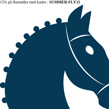
15% på fluemidler med koden :
SUMMER-FLY15