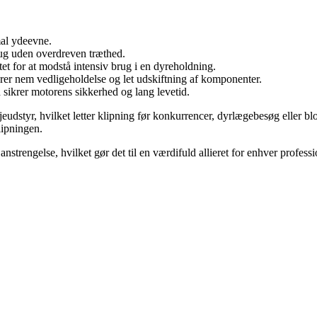
mal ydeevne.
rug uden overdreven træthed.
tet for at modstå intensiv brug i en dyreholdning.
krer nem vedligeholdelse og let udskiftning af komponenter.
 sikrer motorens sikkerhed og lang levetid.
udstyr, hvilket letter klipning før konkurrencer, dyrlægebesøg eller bl
lipningen.
strengelse, hvilket gør det til en værdifuld allieret for enhver professi