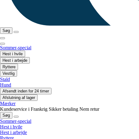
Søg
Sommer-special
Hest i hvile
Hest i arbejde
Ryttere
Vestlig
Stald
Hund
Afsendt inden for 24 timer
Afslutning af lager
Mærker
Kundeservice i Frankrig
Sikker betaling
Nem retur
Søg
Sommer-special
Hest i hvile
Hest i arbejde
Ryttere