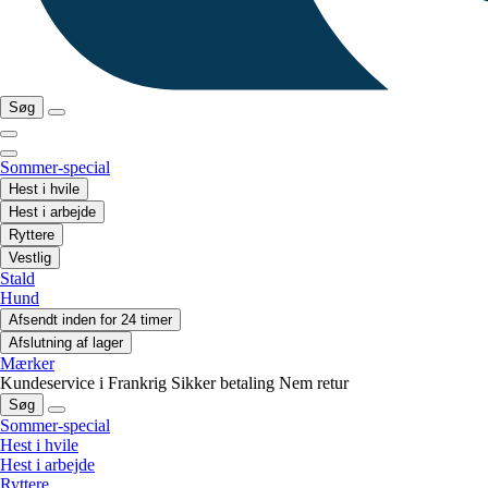
Søg
Sommer-special
Hest i hvile
Hest i arbejde
Ryttere
Vestlig
Stald
Hund
Afsendt inden for 24 timer
Afslutning af lager
Mærker
Kundeservice i Frankrig
Sikker betaling
Nem retur
Søg
Sommer-special
Hest i hvile
Hest i arbejde
Ryttere