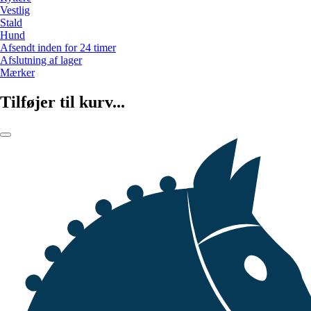
Vestlig
Stald
Hund
Afsendt inden for 24 timer
Afslutning af lager
Mærker
Tilføjer til kurv...