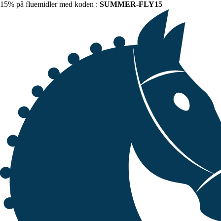
15% på fluemidler med koden :
SUMMER-FLY15