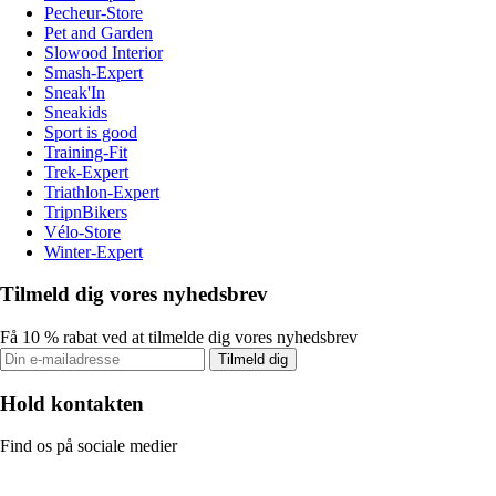
Pecheur-Store
Pet and Garden
Slowood Interior
Smash-Expert
Sneak'In
Sneakids
Sport is good
Training-Fit
Trek-Expert
Triathlon-Expert
TripnBikers
Vélo-Store
Winter-Expert
Tilmeld dig vores nyhedsbrev
Få 10 % rabat ved at tilmelde dig vores nyhedsbrev
Tilmeld dig
Hold kontakten
Find os på sociale medier