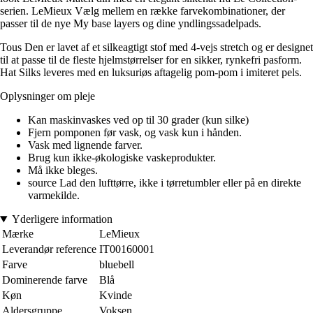
serien. LeMieux Vælg mellem en række farvekombinationer, der
passer til de nye My base layers og dine yndlingssadelpads.
Tous Den er lavet af et silkeagtigt stof med 4-vejs stretch og er designet
til at passe til de fleste hjelmstørrelser for en sikker, rynkefri pasform.
Hat Silks leveres med en luksuriøs aftagelig pom-pom i imiteret pels.
Oplysninger om pleje
Kan maskinvaskes ved op til 30 grader (kun silke)
Fjern pomponen før vask, og vask kun i hånden.
Vask med lignende farver.
Brug kun ikke-økologiske vaskeprodukter.
Må ikke bleges.
source Lad den lufttørre, ikke i tørretumbler eller på en direkte
varmekilde.
Yderligere information
Mærke
LeMieux
Leverandør reference
IT00160001
Farve
bluebell
Dominerende farve
Blå
Køn
Kvinde
Aldersgruppe
Voksen