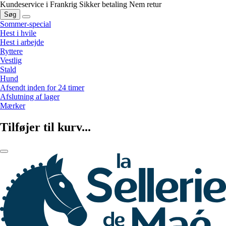
Kundeservice i Frankrig
Sikker betaling
Nem retur
Søg
Sommer-special
Hest i hvile
Hest i arbejde
Ryttere
Vestlig
Stald
Hund
Afsendt inden for 24 timer
Afslutning af lager
Mærker
Tilføjer til kurv...