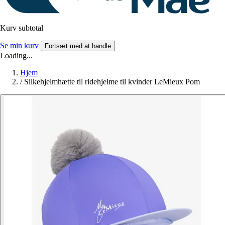
Kurv subtotal
Se min kurv
Fortsæt med at handle
Loading...
Hjem
/
Silkehjelmhætte til ridehjelme til kvinder LeMieux Pom