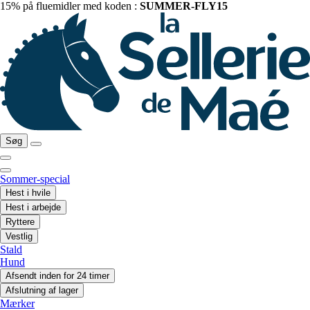
15% på fluemidler med koden :
SUMMER-FLY15
Søg
Sommer-special
Hest i hvile
Hest i arbejde
Ryttere
Vestlig
Stald
Hund
Afsendt inden for 24 timer
Afslutning af lager
Mærker