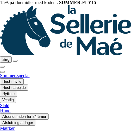
15% på fluemidler med koden :
SUMMER-FLY15
Søg
Sommer-special
Hest i hvile
Hest i arbejde
Ryttere
Vestlig
Stald
Hund
Afsendt inden for 24 timer
Afslutning af lager
Mærker