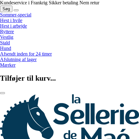
Kundeservice i Frankrig
Sikker betaling
Nem retur
Søg
Sommer-special
Hest i hvile
Hest i arbejde
Ryttere
Vestlig
Stald
Hund
Afsendt inden for 24 timer
Afslutning af lager
Mærker
Tilføjer til kurv...