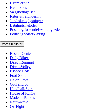
Hvem er vi?
Kontakt os
Salgsbetingelser
Retur & refundering
Juridiske oplysninger
Betalingsmetoder
Priser og forsendelsesmuligheder
Fortrolighedserklæring
Vores butikker
Basket-Center
Daily Bikers
Direct Running
Direct-Volley
Espace Golf
Foot-Store
Galop Store
Golf and co
Handball-Store
House of Rugby
Made in Paradis
Nauti-wave
On-Fight