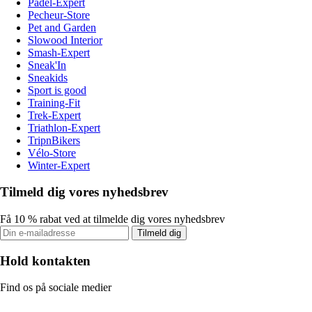
Padel-Expert
Pecheur-Store
Pet and Garden
Slowood Interior
Smash-Expert
Sneak'In
Sneakids
Sport is good
Training-Fit
Trek-Expert
Triathlon-Expert
TripnBikers
Vélo-Store
Winter-Expert
Tilmeld dig vores nyhedsbrev
Få 10 % rabat ved at tilmelde dig vores nyhedsbrev
Tilmeld dig
Hold kontakten
Find os på sociale medier