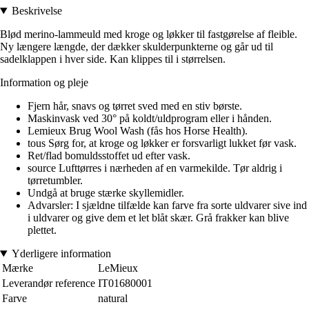
Beskrivelse
Blød merino-lammeuld med kroge og løkker til fastgørelse af fleible.
Ny længere længde, der dækker skulderpunkterne og går ud til
sadelklappen i hver side. Kan klippes til i størrelsen.
Information og pleje
Fjern hår, snavs og tørret sved med en stiv børste.
Maskinvask ved 30° på koldt/uldprogram eller i hånden.
Lemieux Brug Wool Wash (fås hos Horse Health).
tous Sørg for, at kroge og løkker er forsvarligt lukket før vask.
Ret/flad bomuldsstoffet ud efter vask.
source Lufttørres i nærheden af en varmekilde. Tør aldrig i
tørretumbler.
Undgå at bruge stærke skyllemidler.
Advarsler: I sjældne tilfælde kan farve fra sorte uldvarer sive ind
i uldvarer og give dem et let blåt skær. Grå frakker kan blive
plettet.
Yderligere information
Mærke
LeMieux
Leverandør reference
IT01680001
Farve
natural