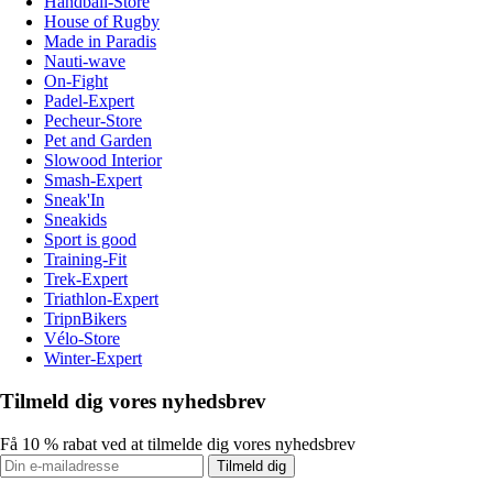
Handball-Store
House of Rugby
Made in Paradis
Nauti-wave
On-Fight
Padel-Expert
Pecheur-Store
Pet and Garden
Slowood Interior
Smash-Expert
Sneak'In
Sneakids
Sport is good
Training-Fit
Trek-Expert
Triathlon-Expert
TripnBikers
Vélo-Store
Winter-Expert
Tilmeld dig vores nyhedsbrev
Få 10 % rabat ved at tilmelde dig vores nyhedsbrev
Tilmeld dig