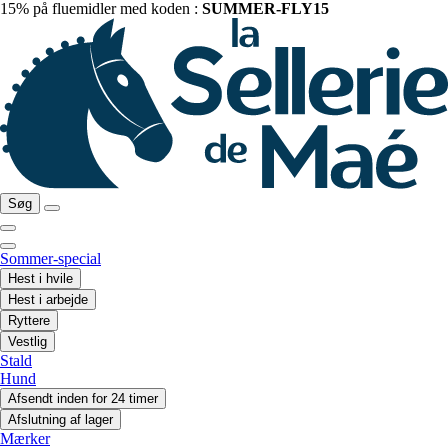
15% på fluemidler med koden :
SUMMER-FLY15
Søg
Sommer-special
Hest i hvile
Hest i arbejde
Ryttere
Vestlig
Stald
Hund
Afsendt inden for 24 timer
Afslutning af lager
Mærker