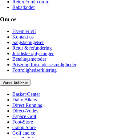
Returnér min ordre
Rabatkoder
Om os
Hvem er vi?
Kontakt os
Salgsbetingelser
Retur & refundering
Juridiske oplysninger
Betalingsmetoder
Priser og forsendelsesmuligheder
Fortrolighedserklæring
Vores butikker
Basket-Center
Daily Bikers
Direct Running
Direct-Volley
Espace Golf
Foot-Store
Galop Store
Golf and co