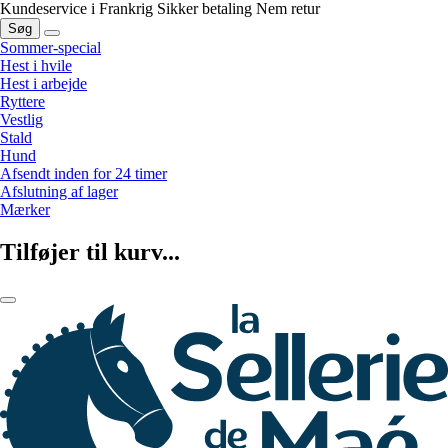
Kundeservice i Frankrig
Sikker betaling
Nem retur
Søg
Sommer-special
Hest i hvile
Hest i arbejde
Ryttere
Vestlig
Stald
Hund
Afsendt inden for 24 timer
Afslutning af lager
Mærker
Tilføjer til kurv...