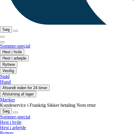
Søg
Sommer-special
Hest i hvile
Hest i arbejde
Ryttere
Vestlig
Stald
Hund
Afsendt inden for 24 timer
Afslutning af lager
Mærker
Kundeservice i Frankrig
Sikker betaling
Nem retur
Søg
Sommer-special
Hest i hvile
Hest i arbejde
Ryttere