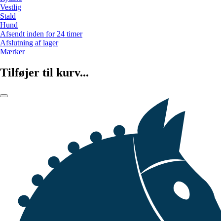
Vestlig
Stald
Hund
Afsendt inden for 24 timer
Afslutning af lager
Mærker
Tilføjer til kurv...