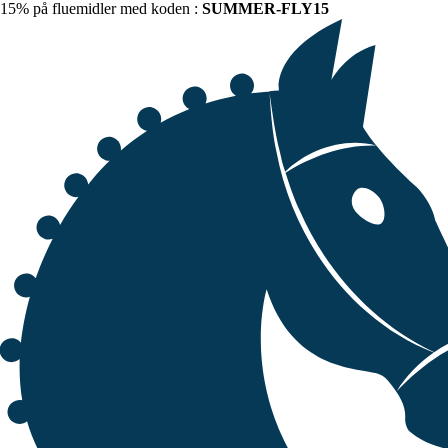
15% på fluemidler med koden :
SUMMER-FLY15