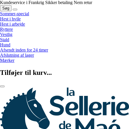
Kundeservice i Frankrig
Sikker betaling
Nem retur
Søg
Sommer-special
Hest i hvile
Hest i arbejde
Ryttere
Vestlig
Stald
Hund
Afsendt inden for 24 timer
Afslutning af lager
Mærker
Tilføjer til kurv...