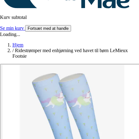
Kurv subtotal
Se min kurv
Fortsæt med at handle
Loading...
Hjem
/
Ridestrømper med enhjørning ved havet til børn LeMieux
Footsie