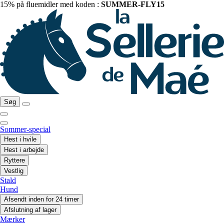
15% på fluemidler med koden :
SUMMER-FLY15
Søg
Sommer-special
Hest i hvile
Hest i arbejde
Ryttere
Vestlig
Stald
Hund
Afsendt inden for 24 timer
Afslutning af lager
Mærker