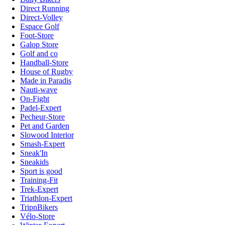
Direct Running
Direct-Volley
Espace Golf
Foot-Store
Galop Store
Golf and co
Handball-Store
House of Rugby
Made in Paradis
Nauti-wave
On-Fight
Padel-Expert
Pecheur-Store
Pet and Garden
Slowood Interior
Smash-Expert
Sneak'In
Sneakids
Sport is good
Training-Fit
Trek-Expert
Triathlon-Expert
TripnBikers
Vélo-Store