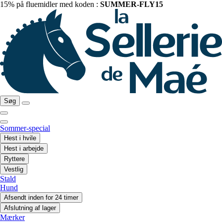
15% på fluemidler med koden :
SUMMER-FLY15
Søg
Sommer-special
Hest i hvile
Hest i arbejde
Ryttere
Vestlig
Stald
Hund
Afsendt inden for 24 timer
Afslutning af lager
Mærker