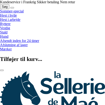
Kundeservice i Frankrig
Sikker betaling
Nem retur
Søg
Sommer-special
Hest i hvile
Hest i arbejde
Ryttere
Vestlig
Stald
Hund
Afsendt inden for 24 timer
Afslutning af lager
Mærker
Tilføjer til kurv...