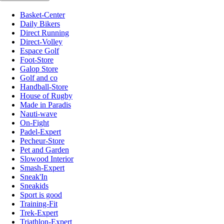
Basket-Center
Daily Bikers
Direct Running
Direct-Volley
Espace Golf
Foot-Store
Galop Store
Golf and co
Handball-Store
House of Rugby
Made in Paradis
Nauti-wave
On-Fight
Padel-Expert
Pecheur-Store
Pet and Garden
Slowood Interior
Smash-Expert
Sneak'In
Sneakids
Sport is good
Training-Fit
Trek-Expert
Triathlon-Expert