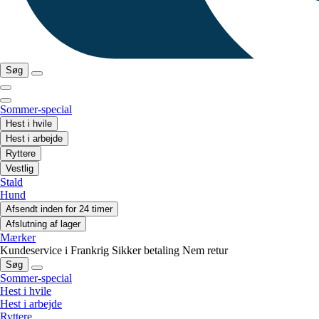
Søg
Sommer-special
Hest i hvile
Hest i arbejde
Ryttere
Vestlig
Stald
Hund
Afsendt inden for 24 timer
Afslutning af lager
Mærker
Kundeservice i Frankrig
Sikker betaling
Nem retur
Søg
Sommer-special
Hest i hvile
Hest i arbejde
Ryttere