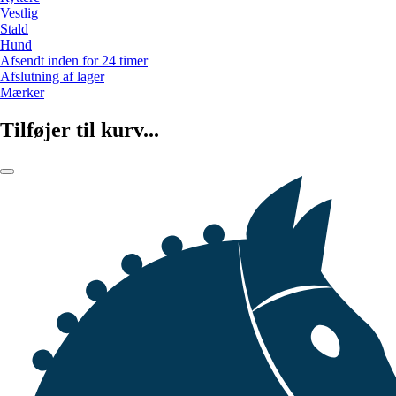
Vestlig
Stald
Hund
Afsendt inden for 24 timer
Afslutning af lager
Mærker
Tilføjer til kurv...