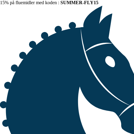
15% på fluemidler med koden :
SUMMER-FLY15