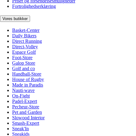
Priser og forsendelsesmuligheder
Fortrolighedserklæring
Vores butikker
Basket-Center
Daily Bikers
Direct Running
Direct-Volley
Espace Golf
Foot-Store
Galop Store
Golf and co
Handball-Store
House of Rugby
Made in Paradis
Nauti-wave
On-Fight
Padel-Expert
Pecheur-Store
Pet and Garden
Slowood Interior
Smash-Expert
Sneak'In
Sneakids