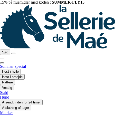
15% på fluemidler med koden :
SUMMER-FLY15
Søg
Sommer-special
Hest i hvile
Hest i arbejde
Ryttere
Vestlig
Stald
Hund
Afsendt inden for 24 timer
Afslutning af lager
Mærker