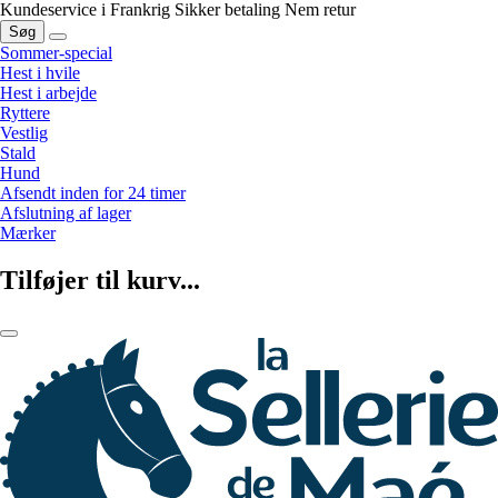
Kundeservice i Frankrig
Sikker betaling
Nem retur
Søg
Sommer-special
Hest i hvile
Hest i arbejde
Ryttere
Vestlig
Stald
Hund
Afsendt inden for 24 timer
Afslutning af lager
Mærker
Tilføjer til kurv...