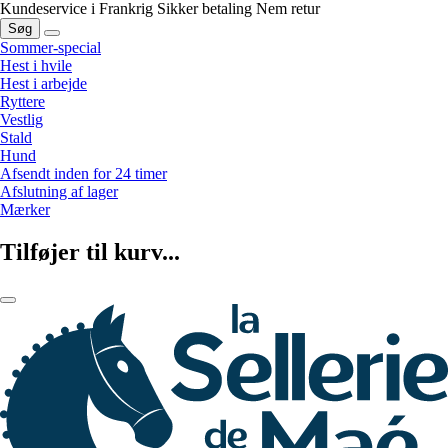
Kundeservice i Frankrig
Sikker betaling
Nem retur
Søg
Sommer-special
Hest i hvile
Hest i arbejde
Ryttere
Vestlig
Stald
Hund
Afsendt inden for 24 timer
Afslutning af lager
Mærker
Tilføjer til kurv...