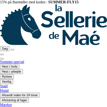
15% på fluemidler med koden :
SUMMER-FLY15
Søg
Sommer-special
Hest i hvile
Hest i arbejde
Ryttere
Vestlig
Stald
Hund
Afsendt inden for 24 timer
Afslutning af lager
Mærker