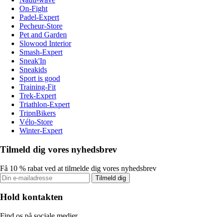
On-Fight
Padel-Expert
Pecheur-Store
Pet and Garden
Slowood Interior
Smash-Expert
Sneak'In
Sneakids
Sport is good
Training-Fit
Trek-Expert
Triathlon-Expert
TripnBikers
Vélo-Store
Winter-Expert
Tilmeld dig vores nyhedsbrev
Få 10 % rabat ved at tilmelde dig vores nyhedsbrev
Tilmeld dig
Hold kontakten
Find os på sociale medier