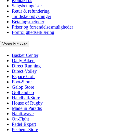
Kontakt os
Salgsbetingelser
Retur & refundering
Juridiske oplysninger
Betalingsmetoder
Priser og forsendelsesmuligheder
Fortrolighedserklæring
Vores butikker
Basket-Center
Daily Bikers
Direct Running
Direct-Volley
Espace Golf
Foot-Store
Galop Store
Golf and co
Handball-Store
House of Rugby
Made in Paradis
Nauti-wave
On-Fight
Padel-Expert
Pecheur-Store