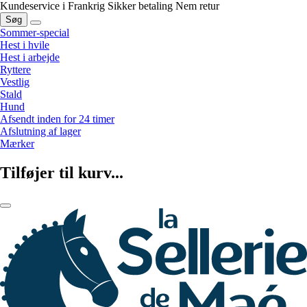
Kundeservice i Frankrig
Sikker betaling
Nem retur
Søg
Sommer-special
Hest i hvile
Hest i arbejde
Ryttere
Vestlig
Stald
Hund
Afsendt inden for 24 timer
Afslutning af lager
Mærker
Tilføjer til kurv...