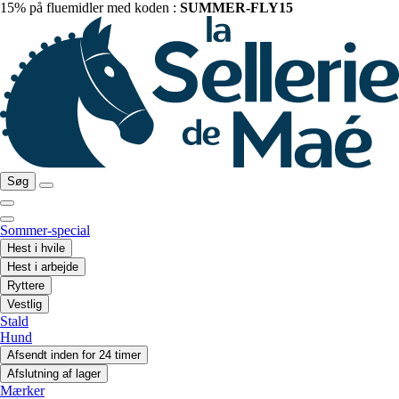
15% på fluemidler med koden :
SUMMER-FLY15
Søg
Sommer-special
Hest i hvile
Hest i arbejde
Ryttere
Vestlig
Stald
Hund
Afsendt inden for 24 timer
Afslutning af lager
Mærker