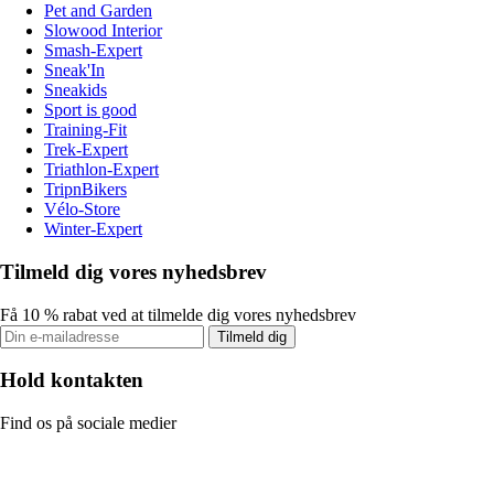
Pet and Garden
Slowood Interior
Smash-Expert
Sneak'In
Sneakids
Sport is good
Training-Fit
Trek-Expert
Triathlon-Expert
TripnBikers
Vélo-Store
Winter-Expert
Tilmeld dig vores nyhedsbrev
Få 10 % rabat ved at tilmelde dig vores nyhedsbrev
Tilmeld dig
Hold kontakten
Find os på sociale medier