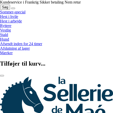
Kundeservice i Frankrig
Sikker betaling
Nem retur
Søg
Sommer-special
Hest i hvile
Hest i arbejde
Ryttere
Vestlig
Stald
Hund
Afsendt inden for 24 timer
Afslutning af lager
Mærker
Tilføjer til kurv...