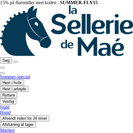
15% på fluemidler med koden :
SUMMER-FLY15
Søg
Sommer-special
Hest i hvile
Hest i arbejde
Ryttere
Vestlig
Stald
Hund
Afsendt inden for 24 timer
Afslutning af lager
Mærker