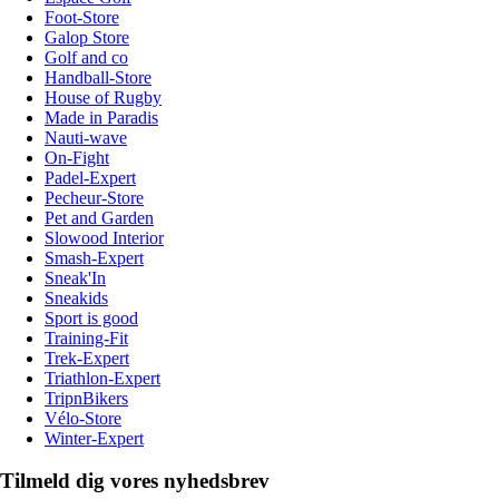
Foot-Store
Galop Store
Golf and co
Handball-Store
House of Rugby
Made in Paradis
Nauti-wave
On-Fight
Padel-Expert
Pecheur-Store
Pet and Garden
Slowood Interior
Smash-Expert
Sneak'In
Sneakids
Sport is good
Training-Fit
Trek-Expert
Triathlon-Expert
TripnBikers
Vélo-Store
Winter-Expert
Tilmeld dig vores nyhedsbrev