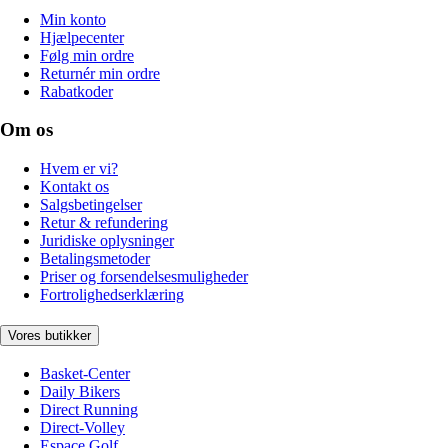
Min konto
Hjælpecenter
Følg min ordre
Returnér min ordre
Rabatkoder
Om os
Hvem er vi?
Kontakt os
Salgsbetingelser
Retur & refundering
Juridiske oplysninger
Betalingsmetoder
Priser og forsendelsesmuligheder
Fortrolighedserklæring
Vores butikker
Basket-Center
Daily Bikers
Direct Running
Direct-Volley
Espace Golf