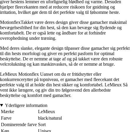
giver hestens lemmer en uforlignelig blødhed og varme. Desuden
hjælper fleecekanten med at reducere risikoen for gnidning og
irritation, hvilket gør dem til det perfekte valg til følsomme heste.
MotionflexTakket være deres design giver disse gamacher maksimal
bevægelsesfrihed for din hest, så den kan bevæge sig flydende og
komfortabelt. De er også lette og åndbare for at forhindre
overophedning under træning.
Med deres slanke, elegante design tilpasser disse gamacher sig perfekt
til din hests morfologi og giver en perfekt pasform for optimal
beskyttelse. De er nemme at tage af og på takket være den robuste
velcrolukning og kan maskinvaskes, så de er nemme at bruge.
LeMieux Motionflex Uanset om du er fritidsrytter eller
konkurrencerytter på topniveau, er gamacher med fleecekant det
perfekte valg til at holde din hest sikker og komfortabel. LeMieux Så
vent ikke længere, og giv din tro følgesvend den allerbedste
beskyttelse og komfort med gamacher.
Yderligere information
Mærke
LeMieux
Farve
black/natural
Dominerende farve
Sort
Køn
Unisex