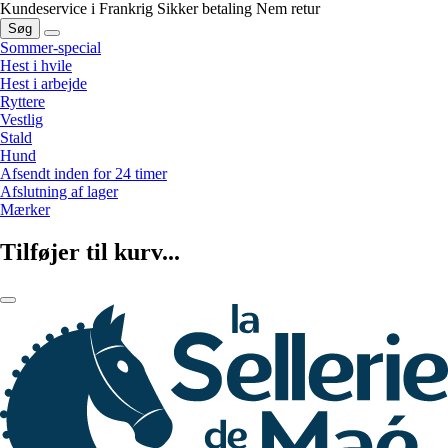
Kundeservice i Frankrig
Sikker betaling
Nem retur
Søg
Sommer-special
Hest i hvile
Hest i arbejde
Ryttere
Vestlig
Stald
Hund
Afsendt inden for 24 timer
Afslutning af lager
Mærker
Tilføjer til kurv...