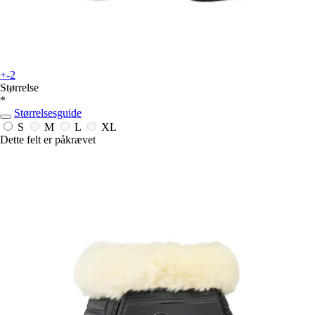
+-2
Størrelse
*
Størrelsesguide
S
M
L
XL
Dette felt er påkrævet