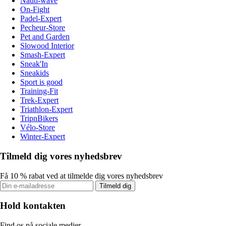
Nauti-wave
On-Fight
Padel-Expert
Pecheur-Store
Pet and Garden
Slowood Interior
Smash-Expert
Sneak'In
Sneakids
Sport is good
Training-Fit
Trek-Expert
Triathlon-Expert
TripnBikers
Vélo-Store
Winter-Expert
Tilmeld dig vores nyhedsbrev
Få 10 % rabat ved at tilmelde dig vores nyhedsbrev
Tilmeld dig
Hold kontakten
Find os på sociale medier