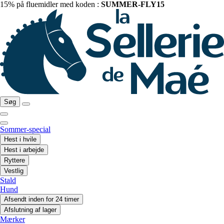
15% på fluemidler med koden :
SUMMER-FLY15
Søg
Sommer-special
Hest i hvile
Hest i arbejde
Ryttere
Vestlig
Stald
Hund
Afsendt inden for 24 timer
Afslutning af lager
Mærker