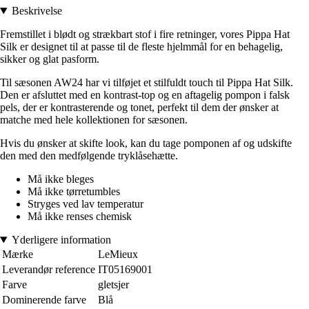
Beskrivelse
Fremstillet i blødt og strækbart stof i fire retninger, vores Pippa Hat
Silk er designet til at passe til de fleste hjelmmål for en behagelig,
sikker og glat pasform.
Til sæsonen AW24 har vi tilføjet et stilfuldt touch til Pippa Hat Silk.
Den er afsluttet med en kontrast-top og en aftagelig pompon i falsk
pels, der er kontrasterende og tonet, perfekt til dem der ønsker at
matche med hele kollektionen for sæsonen.
Hvis du ønsker at skifte look, kan du tage pomponen af og udskifte
den med den medfølgende tryklåsehætte.
Må ikke bleges
Må ikke tørretumbles
Stryges ved lav temperatur
Må ikke renses chemisk
Yderligere information
Mærke
LeMieux
Leverandør reference
IT05169001
Farve
gletsjer
Dominerende farve
Blå