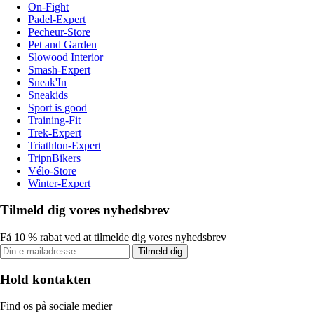
On-Fight
Padel-Expert
Pecheur-Store
Pet and Garden
Slowood Interior
Smash-Expert
Sneak'In
Sneakids
Sport is good
Training-Fit
Trek-Expert
Triathlon-Expert
TripnBikers
Vélo-Store
Winter-Expert
Tilmeld dig vores nyhedsbrev
Få 10 % rabat ved at tilmelde dig vores nyhedsbrev
Tilmeld dig
Hold kontakten
Find os på sociale medier