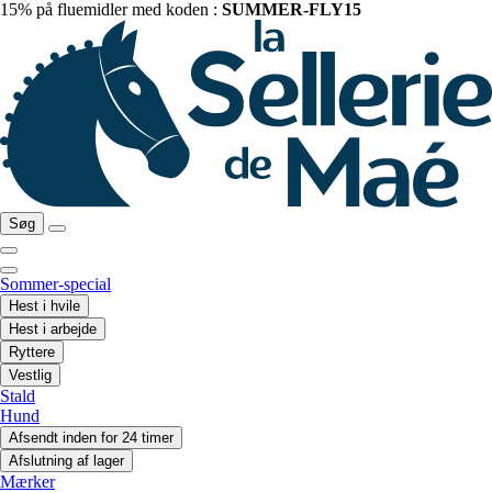
15% på fluemidler med koden :
SUMMER-FLY15
Søg
Sommer-special
Hest i hvile
Hest i arbejde
Ryttere
Vestlig
Stald
Hund
Afsendt inden for 24 timer
Afslutning af lager
Mærker