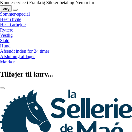
Kundeservice i Frankrig
Sikker betaling
Nem retur
Søg
Sommer-special
Hest i hvile
Hest i arbejde
Ryttere
Vestlig
Stald
Hund
Afsendt inden for 24 timer
Afslutning af lager
Mærker
Tilføjer til kurv...