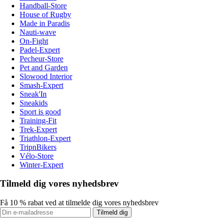
Handball-Store
House of Rugby
Made in Paradis
Nauti-wave
On-Fight
Padel-Expert
Pecheur-Store
Pet and Garden
Slowood Interior
Smash-Expert
Sneak'In
Sneakids
Sport is good
Training-Fit
Trek-Expert
Triathlon-Expert
TripnBikers
Vélo-Store
Winter-Expert
Tilmeld dig vores nyhedsbrev
Få 10 % rabat ved at tilmelde dig vores nyhedsbrev
Tilmeld dig