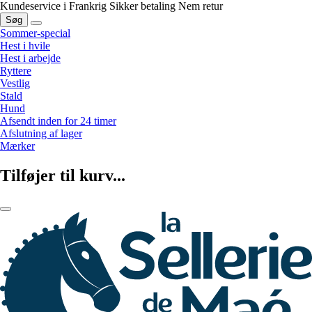
Kundeservice i Frankrig
Sikker betaling
Nem retur
Søg
Sommer-special
Hest i hvile
Hest i arbejde
Ryttere
Vestlig
Stald
Hund
Afsendt inden for 24 timer
Afslutning af lager
Mærker
Tilføjer til kurv...