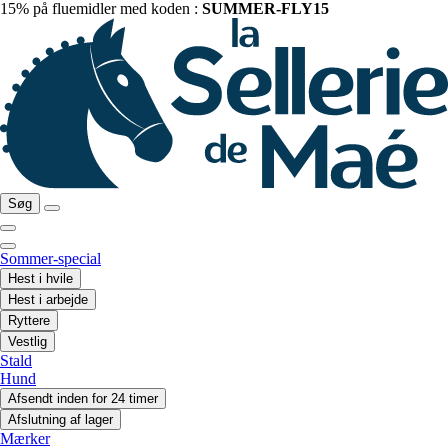
15% på fluemidler med koden :
SUMMER-FLY15
Søg
Sommer-special
Hest i hvile
Hest i arbejde
Ryttere
Vestlig
Stald
Hund
Afsendt inden for 24 timer
Afslutning af lager
Mærker