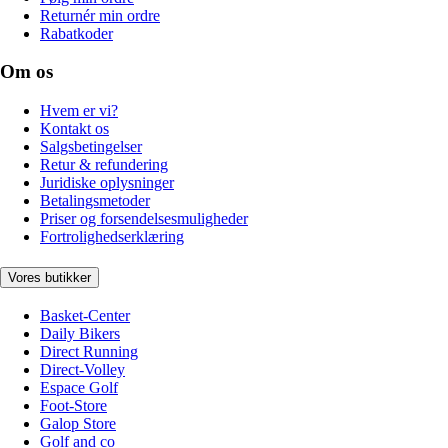
Returnér min ordre
Rabatkoder
Om os
Hvem er vi?
Kontakt os
Salgsbetingelser
Retur & refundering
Juridiske oplysninger
Betalingsmetoder
Priser og forsendelsesmuligheder
Fortrolighedserklæring
Vores butikker
Basket-Center
Daily Bikers
Direct Running
Direct-Volley
Espace Golf
Foot-Store
Galop Store
Golf and co