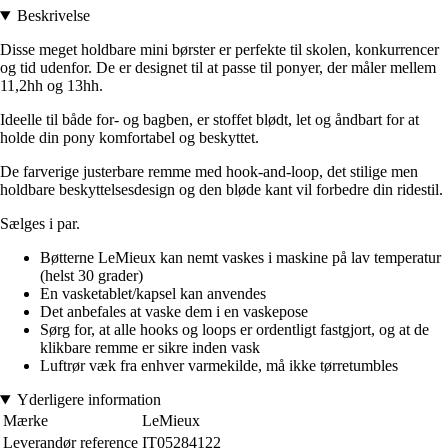
Beskrivelse
Disse meget holdbare mini børster er perfekte til skolen, konkurrencer
og tid udenfor. De er designet til at passe til ponyer, der måler mellem
11,2hh og 13hh.
Ideelle til både for- og bagben, er stoffet blødt, let og åndbart for at
holde din pony komfortabel og beskyttet.
De farverige justerbare remme med hook-and-loop, det stilige men
holdbare beskyttelsesdesign og den bløde kant vil forbedre din ridestil.
Sælges i par.
Bøtterne LeMieux kan nemt vaskes i maskine på lav temperatur
(helst 30 grader)
En vasketablet/kapsel kan anvendes
Det anbefales at vaske dem i en vaskepose
Sørg for, at alle hooks og loops er ordentligt fastgjort, og at de
klikbare remme er sikre inden vask
Luftrør væk fra enhver varmekilde, må ikke tørretumbles
Yderligere information
Mærke
LeMieux
Leverandør reference
IT05284122