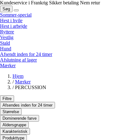
Kundeservice i Frankrig
Sikker betaling
Nem retur
Søg
Sommer-special
Hest i hvile
Hest i arbejde
Ryttere
Vestlig
Stald
Hund
Afsendt inden for 24 timer
Afslutning af lager
Mærker
Hjem
/
Mærker
/
PERCUSSION
Filtre
Afsendes inden for 24 timer
Størrelse
Dominerende farve
Aldersgruppe
Karakteristisk
Produkttype