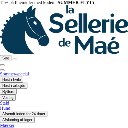
15% på fluemidler med koden :
SUMMER-FLY15
Søg
Sommer-special
Hest i hvile
Hest i arbejde
Ryttere
Vestlig
Stald
Hund
Afsendt inden for 24 timer
Afslutning af lager
Mærker