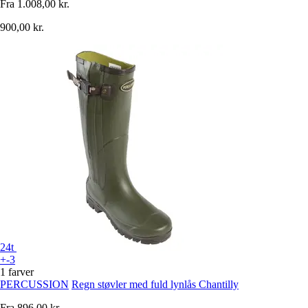
Fra
1.008,00 kr.
900,00 kr.
24t
+-3
1 farver
PERCUSSION
Regn støvler med fuld lynlås Chantilly
Fra
896,00 kr.