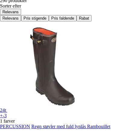
290 produkter
Sorter efter
Relevans
Relevans
Pris stigende
Pris faldende
Rabat
24t
+-3
1 farver
PERCUSSION
Regn støvler med fuld lynlås Rambouillet