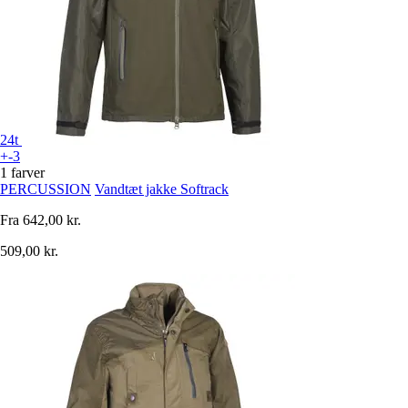
24t
+-3
1 farver
PERCUSSION
Vandtæt jakke Softrack
Fra
642,00 kr.
509,00 kr.