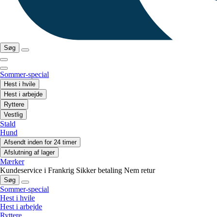
Søg
Sommer-special
Hest i hvile
Hest i arbejde
Ryttere
Vestlig
Stald
Hund
Afsendt inden for 24 timer
Afslutning af lager
Mærker
Kundeservice i Frankrig
Sikker betaling
Nem retur
Søg
Sommer-special
Hest i hvile
Hest i arbejde
Ryttere