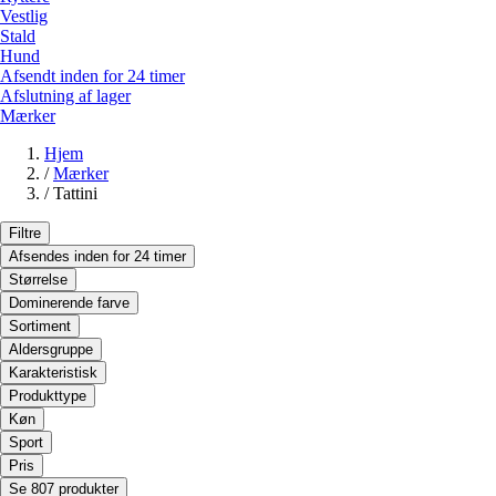
Vestlig
Stald
Hund
Afsendt inden for 24 timer
Afslutning af lager
Mærker
Hjem
/
Mærker
/
Tattini
Filtre
Afsendes inden for 24 timer
Størrelse
Dominerende farve
Sortiment
Aldersgruppe
Karakteristisk
Produkttype
Køn
Sport
Pris
Se 807 produkter