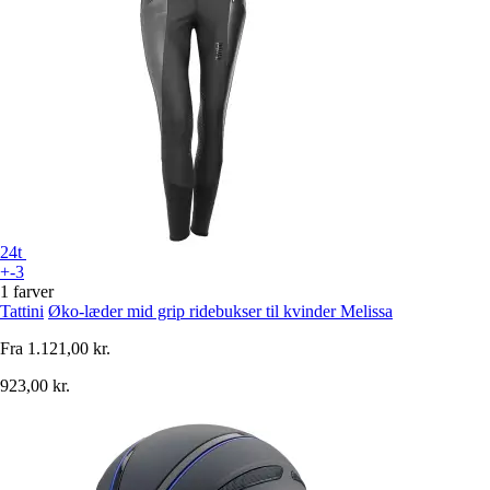
24t
+-3
1 farver
Tattini
Øko-læder mid grip ridebukser til kvinder Melissa
Fra
1.121,00 kr.
923,00 kr.