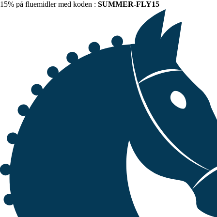
15% på fluemidler med koden :
SUMMER-FLY15