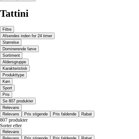
Tattini
Filtre
Afsendes inden for 24 timer
Størrelse
Dominerende farve
Sortiment
Aldersgruppe
Karakteristisk
Produkttype
Køn
Sport
Pris
Se 807 produkter
Relevans
Relevans
Pris stigende
Pris faldende
Rabat
807 produkter
Sorter efter
Relevans
Relevans
Pris stigende
Pris faldende
Rabat