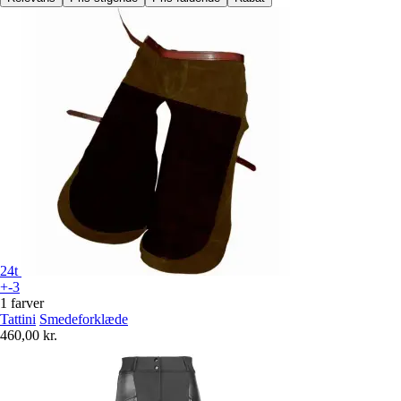
24t
+-3
1 farver
Tattini
Smedeforklæde
460,00 kr.