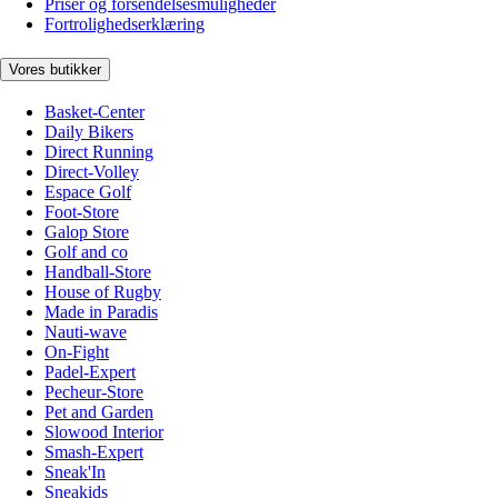
Priser og forsendelsesmuligheder
Fortrolighedserklæring
Vores butikker
Basket-Center
Daily Bikers
Direct Running
Direct-Volley
Espace Golf
Foot-Store
Galop Store
Golf and co
Handball-Store
House of Rugby
Made in Paradis
Nauti-wave
On-Fight
Padel-Expert
Pecheur-Store
Pet and Garden
Slowood Interior
Smash-Expert
Sneak'In
Sneakids