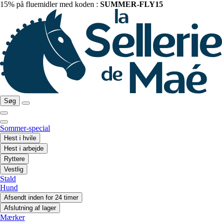
15% på fluemidler med koden :
SUMMER-FLY15
Søg
Sommer-special
Hest i hvile
Hest i arbejde
Ryttere
Vestlig
Stald
Hund
Afsendt inden for 24 timer
Afslutning af lager
Mærker