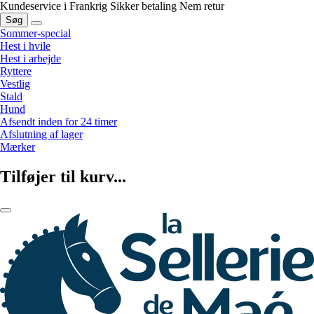
Kundeservice i Frankrig
Sikker betaling
Nem retur
Søg
Sommer-special
Hest i hvile
Hest i arbejde
Ryttere
Vestlig
Stald
Hund
Afsendt inden for 24 timer
Afslutning af lager
Mærker
Tilføjer til kurv...