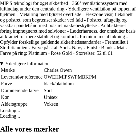
MIP'S teknologi for øget sikkerhed - 360° ventilationssystem med
luftindtag under den centrale ring - Yderligere ventilation på toppen af
hjelmen - Metalring med børstet overflade - Flexzone visir, fleksibelt
og polstret, som begrænser skader ved fald - Polstret, aftagelig og
vaskbar pandebånd med polstret nakkebeskyttelse - Antibakteriel
foring imprægneret med sølvioner - Læderharness, der omslutter basis
af kraniet for mere stabilitet og komfort - Premium metal lukning -
Opfylder forskellige gældende sikkerhedsstandarder - Fremstillet i
Storbritannien - Farve på skal: Sort - Navy - Finish: Blank - Mat -
Farve på ring: Platinium - Rose Gold - Størrelser: 52 til 61
Yderligere information
Mærke
Charles Owen
Leverandør reference
OWEHMIPSWPMBKPM
Farve
black/platinium
Dominerende farve
Sort
Køn
Unisex
Aldersgruppe
Voksen
Loading...
Loading...
Alle vores mærker