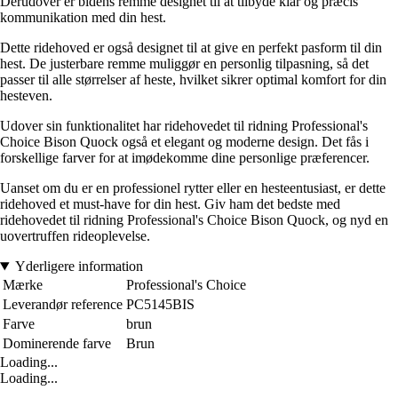
Derudover er bidens remme designet til at tilbyde klar og præcis
kommunikation med din hest.
Dette ridehoved er også designet til at give en perfekt pasform til din
hest. De justerbare remme muliggør en personlig tilpasning, så det
passer til alle størrelser af heste, hvilket sikrer optimal komfort for din
hesteven.
Udover sin funktionalitet har ridehovedet til ridning Professional's
Choice Bison Quock også et elegant og moderne design. Det fås i
forskellige farver for at imødekomme dine personlige præferencer.
Uanset om du er en professionel rytter eller en hesteentusiast, er dette
ridehoved et must-have for din hest. Giv ham det bedste med
ridehovedet til ridning Professional's Choice Bison Quock, og nyd en
uovertruffen rideoplevelse.
Yderligere information
Mærke
Professional's Choice
Leverandør reference
PC5145BIS
Farve
brun
Dominerende farve
Brun
Loading...
Loading...