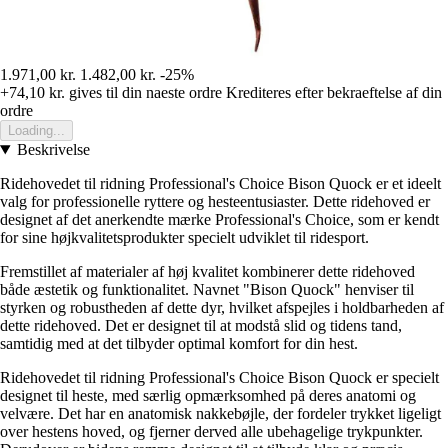
1.971,00 kr.
1.482,00 kr.
-25%
+74,10 kr.
gives til din naeste ordre
Krediteres efter bekraeftelse af din
ordre
Loading...
Beskrivelse
Ridehovedet til ridning Professional's Choice Bison Quock er et ideelt
valg for professionelle ryttere og hesteentusiaster. Dette ridehoved er
designet af det anerkendte mærke Professional's Choice, som er kendt
for sine højkvalitetsprodukter specielt udviklet til ridesport.
Fremstillet af materialer af høj kvalitet kombinerer dette ridehoved
både æstetik og funktionalitet. Navnet "Bison Quock" henviser til
styrken og robustheden af dette dyr, hvilket afspejles i holdbarheden af
dette ridehoved. Det er designet til at modstå slid og tidens tand,
samtidig med at det tilbyder optimal komfort for din hest.
Ridehovedet til ridning Professional's Choice Bison Quock er specielt
designet til heste, med særlig opmærksomhed på deres anatomi og
velvære. Det har en anatomisk nakkebøjle, der fordeler trykket ligeligt
over hestens hoved, og fjerner derved alle ubehagelige trykpunkter.