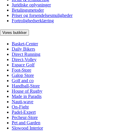
Juridiske oplysninger
Betalingsmetoder
Priser og forsendelsesmuligheder
Fortrolighedserklæring
Vores butikker
Basket-Center
Daily Bikers
Direct Running
Direct-Volley
Espace Golf
Foot-Store
Galop Store
Golf and co
Handball-Store
House of Rugby
Made in Paradis
Nauti-wave
On-Fight
Padel-Expert
Pecheur-Store
Pet and Garden
Slowood Interior