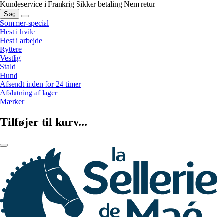
Kundeservice i Frankrig
Sikker betaling
Nem retur
Søg
Sommer-special
Hest i hvile
Hest i arbejde
Ryttere
Vestlig
Stald
Hund
Afsendt inden for 24 timer
Afslutning af lager
Mærker
Tilføjer til kurv...