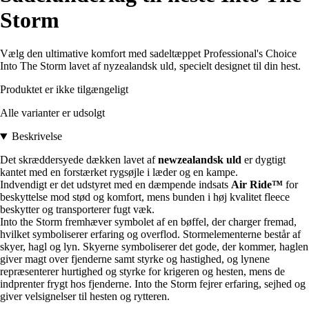
Storm
Vælg den ultimative komfort med sadeltæppet Professional's Choice
Into The Storm lavet af nyzealandsk uld, specielt designet til din hest.
Produktet er ikke tilgængeligt
Alle varianter er udsolgt
Beskrivelse
Det skræddersyede dækken lavet af
newzealandsk uld
er dygtigt
kantet med en forstærket rygsøjle i læder og en kampe.
Indvendigt er det udstyret med en dæmpende indsats
Air Ride™
for
beskyttelse mod stød og komfort, mens bunden i høj kvalitet fleece
beskytter og transporterer fugt væk.
Into the Storm fremhæver symbolet af en bøffel, der charger fremad,
hvilket symboliserer erfaring og overflod. Stormelementerne består af
skyer, hagl og lyn. Skyerne symboliserer det gode, der kommer, haglen
giver magt over fjenderne samt styrke og hastighed, og lynene
repræsenterer hurtighed og styrke for krigeren og hesten, mens de
indprenter frygt hos fjenderne. Into the Storm fejrer erfaring, sejhed og
giver velsignelser til hesten og rytteren.