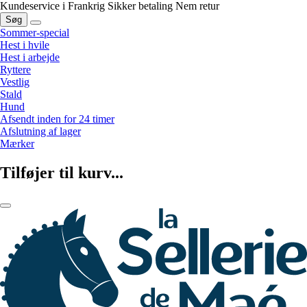
Kundeservice i Frankrig
Sikker betaling
Nem retur
Søg
Sommer-special
Hest i hvile
Hest i arbejde
Ryttere
Vestlig
Stald
Hund
Afsendt inden for 24 timer
Afslutning af lager
Mærker
Tilføjer til kurv...