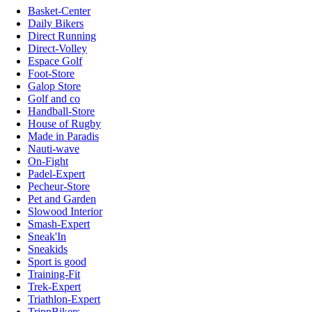
Basket-Center
Daily Bikers
Direct Running
Direct-Volley
Espace Golf
Foot-Store
Galop Store
Golf and co
Handball-Store
House of Rugby
Made in Paradis
Nauti-wave
On-Fight
Padel-Expert
Pecheur-Store
Pet and Garden
Slowood Interior
Smash-Expert
Sneak'In
Sneakids
Sport is good
Training-Fit
Trek-Expert
Triathlon-Expert
TripnBikers