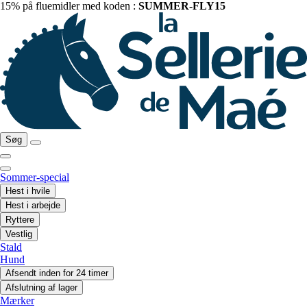
15% på fluemidler med koden :
SUMMER-FLY15
Søg
Sommer-special
Hest i hvile
Hest i arbejde
Ryttere
Vestlig
Stald
Hund
Afsendt inden for 24 timer
Afslutning af lager
Mærker