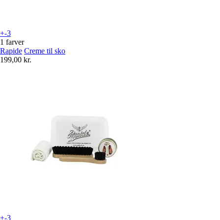
+-3
1 farver
Rapide
Creme til sko
199,00 kr.
+-3