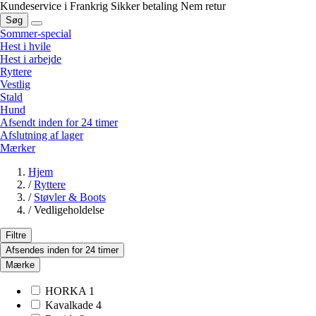
Kundeservice i Frankrig
Sikker betaling
Nem retur
Søg
Sommer-special
Hest i hvile
Hest i arbejde
Ryttere
Vestlig
Stald
Hund
Afsendt inden for 24 timer
Afslutning af lager
Mærker
Hjem
/
Ryttere
/
Støvler & Boots
/
Vedligeholdelse
Filtre
Afsendes inden for 24 timer
Mærke
HORKA
1
Kavalkade
4