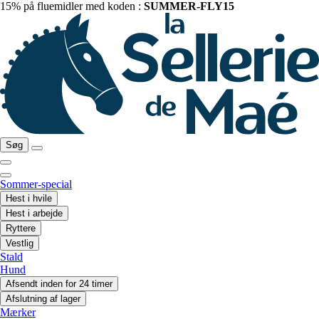
15% på fluemidler med koden :
SUMMER-FLY15
Søg
Sommer-special
Hest i hvile
Hest i arbejde
Ryttere
Vestlig
Stald
Hund
Afsendt inden for 24 timer
Afslutning af lager
Mærker