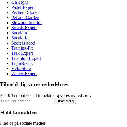
On-Fight
Padel-Expert
Pecheur-Store
Pet and Garden
Slowood Interior
Smash-Expert
Sneak'In
Sneakids
Sport is good
Training-Fit
Trek-Expert
Triathlon-Expert
TripnBikers
Vélo-Store
Winter-Expert
Tilmeld dig vores nyhedsbrev
Få 10 % rabat ved at tilmelde dig vores nyhedsbrev
Tilmeld dig
Hold kontakten
Find os på sociale medier