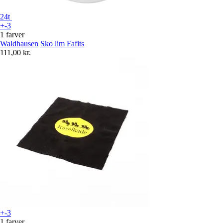
24t
+-3
1 farver
Waldhausen
Sko lim Fafits
111,00 kr.
+-3
1 farver