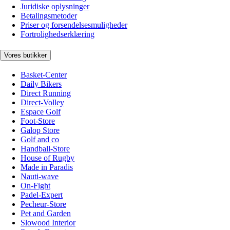
Juridiske oplysninger
Betalingsmetoder
Priser og forsendelsesmuligheder
Fortrolighedserklæring
Vores butikker
Basket-Center
Daily Bikers
Direct Running
Direct-Volley
Espace Golf
Foot-Store
Galop Store
Golf and co
Handball-Store
House of Rugby
Made in Paradis
Nauti-wave
On-Fight
Padel-Expert
Pecheur-Store
Pet and Garden
Slowood Interior