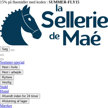
15% på fluemidler med koden :
SUMMER-FLY15
Søg
Sommer-special
Hest i hvile
Hest i arbejde
Ryttere
Vestlig
Stald
Hund
Afsendt inden for 24 timer
Afslutning af lager
Mærker