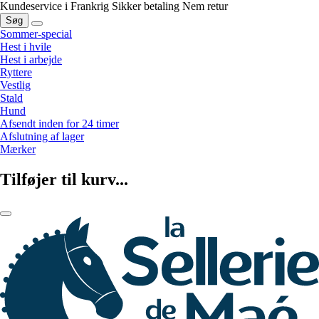
Kundeservice i Frankrig
Sikker betaling
Nem retur
Søg
Sommer-special
Hest i hvile
Hest i arbejde
Ryttere
Vestlig
Stald
Hund
Afsendt inden for 24 timer
Afslutning af lager
Mærker
Tilføjer til kurv...