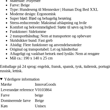
Materiale: Polyester
Farve: Beige
Type: Hundeseng til Mennesker | Human Dog Bed XXL
Moderne design: Ergonomisk
Super blød: Blød og behagelig berøring
Stress-reducerende: Maksimal afslapning og hvile
Komfort og bekvemmelighed: Støtte til søvn og hvile
Funktioner: Sidelomme
2 transporthåndtag: Nem at transportere og opbevare
Skridsikker bund: Fast greb
Alsidig: Flere funktioner og anvendelsessteder
Original og transportabel: Let og håndterbar
Aftageligt og vaskbart betræk med lynlås: Nem at rengøre
Mål ca.: 190 x 140 x 25 cm
Emballage på 24 sprog: engelsk, fransk, spansk, tysk, italiensk, portugis
russisk, lettisk.
Yderligere information
Mærke
InnovaGoods
Leverandør reference
V0103864
Farve
beige
Dominerende farve
Beige
Køn
Unisex