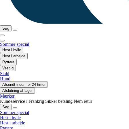
Søg
Sommer-special
Hest i hvile
Hest i arbejde
Ryttere
Vestlig
Stald
Hund
Afsendt inden for 24 timer
Afslutning af lager
Mærker
Kundeservice i Frankrig
Sikker betaling
Nem retur
Søg
Sommer-special
Hest i hvile
Hest i arbejde
Ryttere