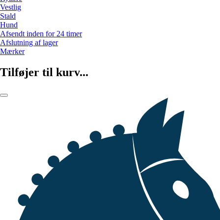
Vestlig
Stald
Hund
Afsendt inden for 24 timer
Afslutning af lager
Mærker
Tilføjer til kurv...