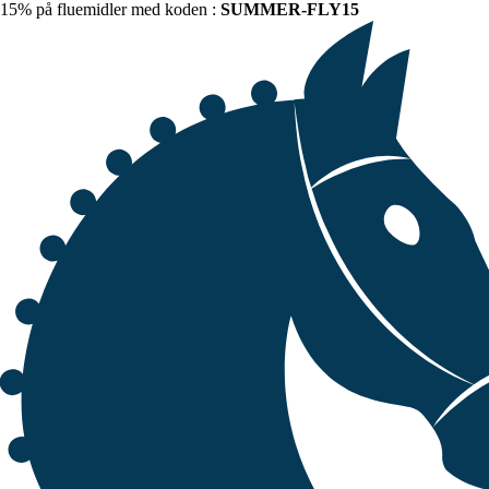
15% på fluemidler med koden :
SUMMER-FLY15