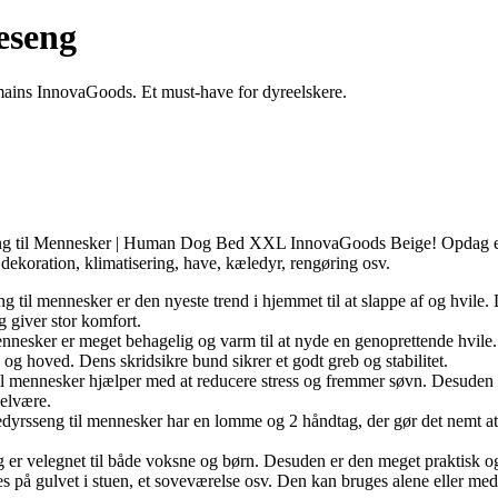
eseng
ains InnovaGoods. Et must-have for dyreelskere.
g til Mennesker | Human Dog Bed XXL InnovaGoods Beige! Opdag et stor
, dekoration, klimatisering, have, kæledyr, rengøring osv.
til mennesker er den nyeste trend i hjemmet til at slappe af og hvile. De
og giver stor komfort.
nesker er meget behagelig og varm til at nyde en genoprettende hvile
 og hoved. Dens skridsikre bund sikrer et godt greb og stabilitet.
 mennesker hjælper med at reducere stress og fremmer søvn. Desuden k
velvære.
dyrsseng til mennesker har en lomme og 2 håndtag, der gør det nemt at f
 er velegnet til både voksne og børn. Desuden er den meget praktisk og
s på gulvet i stuen, et soveværelse osv. Den kan bruges alene eller med 