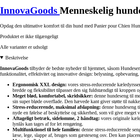
InnovaGoods
Menneskelig hund
Opdag den ultimative komfort til din hund med Panier pour Chien Hum
Produktet er ikke tilgængeligt
Alle varianter er udsolgt
Beskrivelse
InnovaGoods
tilbyder de bedste nyheder til hjemmet, såsom Hundesen
funktionalitet, effektivitet og innovative design: belysning, opbevaring
Ergonomisk XXL design:
vores stress-reducerende kæledyrsseng 
bredde og fleksibilitet tilpasser den sig fuldstændigt til kroppen 
Meget blød, komfortabel, skridsikker:
denne hundeseng til men
sin super bløde overflade. Den hævede kant giver støtte til nakke
Stress-reducerende, maksimal afslapning:
denne hundeseng til
nyde en følelse af beskyttelse og sikkerhed, som vil give meget 
Aftageligt betræk, sidelomme, 2 håndtag:
vores originale kæle
lynlås kan tages af for let rengøring.
Multifunktionel til hele familien:
denne stress-reducerende seng
læse, lege, slappe af, bruges som gæsteseng osv. Den kan placere