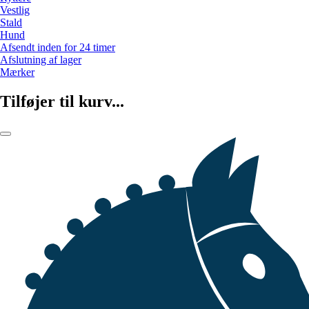
Vestlig
Stald
Hund
Afsendt inden for 24 timer
Afslutning af lager
Mærker
Tilføjer til kurv...