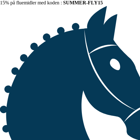
15% på fluemidler med koden :
SUMMER-FLY15