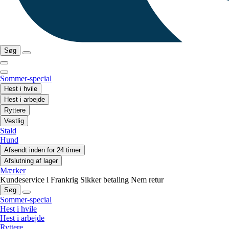
Søg
Sommer-special
Hest i hvile
Hest i arbejde
Ryttere
Vestlig
Stald
Hund
Afsendt inden for 24 timer
Afslutning af lager
Mærker
Kundeservice i Frankrig
Sikker betaling
Nem retur
Søg
Sommer-special
Hest i hvile
Hest i arbejde
Ryttere