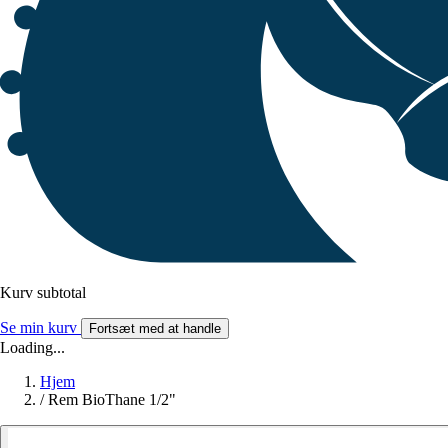
Kurv subtotal
Se min kurv
Fortsæt med at handle
Loading...
Hjem
/
Rem BioThane 1/2"