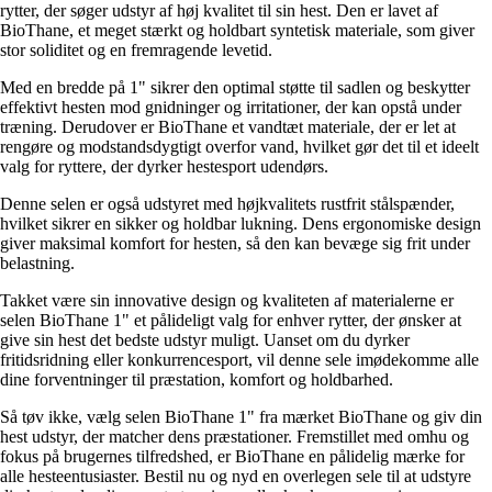
rytter, der søger udstyr af høj kvalitet til sin hest. Den er lavet af
BioThane, et meget stærkt og holdbart syntetisk materiale, som giver
stor soliditet og en fremragende levetid.
Med en bredde på 1" sikrer den optimal støtte til sadlen og beskytter
effektivt hesten mod gnidninger og irritationer, der kan opstå under
træning. Derudover er BioThane et vandtæt materiale, der er let at
rengøre og modstandsdygtigt overfor vand, hvilket gør det til et ideelt
valg for ryttere, der dyrker hestesport udendørs.
Denne selen er også udstyret med højkvalitets rustfrit stålspænder,
hvilket sikrer en sikker og holdbar lukning. Dens ergonomiske design
giver maksimal komfort for hesten, så den kan bevæge sig frit under
belastning.
Takket være sin innovative design og kvaliteten af materialerne er
selen BioThane 1" et pålideligt valg for enhver rytter, der ønsker at
give sin hest det bedste udstyr muligt. Uanset om du dyrker
fritidsridning eller konkurrencesport, vil denne sele imødekomme alle
dine forventninger til præstation, komfort og holdbarhed.
Så tøv ikke, vælg selen BioThane 1" fra mærket BioThane og giv din
hest udstyr, der matcher dens præstationer. Fremstillet med omhu og
fokus på brugernes tilfredshed, er BioThane en pålidelig mærke for
alle hesteentusiaster. Bestil nu og nyd en overlegen sele til at udstyre