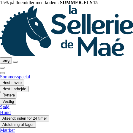
15% på fluemidler med koden :
SUMMER-FLY15
Søg
Sommer-special
Hest i hvile
Hest i arbejde
Ryttere
Vestlig
Stald
Hund
Afsendt inden for 24 timer
Afslutning af lager
Mærker