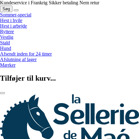
Kundeservice i Frankrig
Sikker betaling
Nem retur
Søg
Sommer-special
Hest i hvile
Hest i arbejde
Ryttere
Vestlig
Stald
Hund
Afsendt inden for 24 timer
Afslutning af lager
Mærker
Tilføjer til kurv...