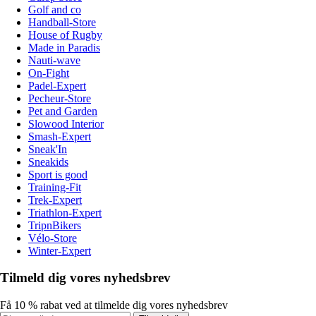
Golf and co
Handball-Store
House of Rugby
Made in Paradis
Nauti-wave
On-Fight
Padel-Expert
Pecheur-Store
Pet and Garden
Slowood Interior
Smash-Expert
Sneak'In
Sneakids
Sport is good
Training-Fit
Trek-Expert
Triathlon-Expert
TripnBikers
Vélo-Store
Winter-Expert
Tilmeld dig vores nyhedsbrev
Få 10 % rabat ved at tilmelde dig vores nyhedsbrev