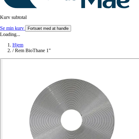
Kurv subtotal
Se min kurv
Fortsæt med at handle
Loading...
Hjem
/
Rem BioThane 1"